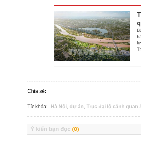
T
q
B
h
l
T
Chia sẻ:
Từ khóa:
Hà Nội,
dự án,
Trục đại lộ cảnh quan