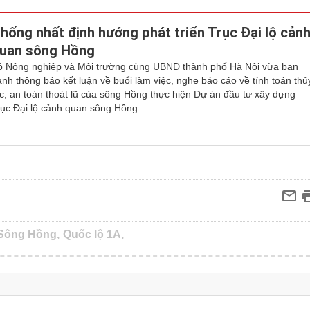
hống nhất định hướng phát triển Trục Đại lộ cản
uan sông Hồng
ộ Nông nghiệp và Môi trường cùng UBND thành phố Hà Nội vừa ban
ành thông báo kết luận về buổi làm việc, nghe báo cáo về tính toán thủ
ực, an toàn thoát lũ của sông Hồng thực hiện Dự án đầu tư xây dựng
rục Đại lộ cảnh quan sông Hồng.
 Sông Hồng,
Quốc lộ 1A,