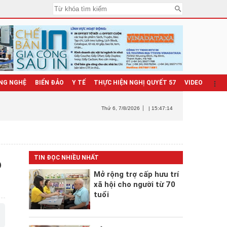
NG NGHỆ
BIỂN ĐẢO
Y TẾ
THỰC HIỆN NGHỊ QUYẾT 57
VIDEO
Thứ 6
, 7/8/2026
| 15:47:15
6
TIN ĐỌC NHIỀU NHẤT
Mở rộng trợ cấp hưu trí
xã hội cho người từ 70
tuổi