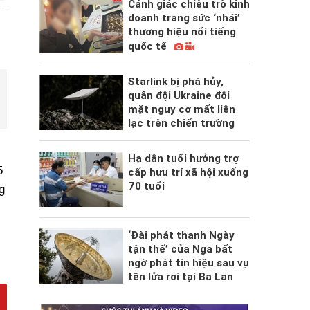
Cảnh giác chiêu trò kinh
doanh trang sức ‘nhái’
thương hiệu nổi tiếng
quốc tế
Starlink bị phá hủy,
quân đội Ukraine đối
mặt nguy cơ mất liên
lạc trên chiến trường
Hạ dần tuổi hưởng trợ
5
cấp hưu trí xã hội xuống
70 tuổi
g
‘Đài phát thanh Ngày
tận thế’ của Nga bất
ngờ phát tín hiệu sau vụ
tên lửa rơi tại Ba Lan