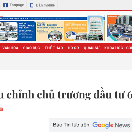
Fanpage
Bản mobile
VĂN HÓA
GIÁO DỤC
THỂ THAO
HỒ SƠ
QUÂN SỰ
KHOA HỌC - CÔ
u chỉnh chủ trương đầu tư 