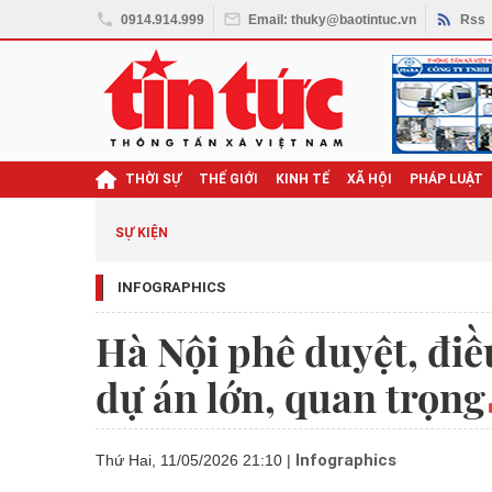
0914.914.999
Email: thuky@baotintuc.vn
Rss
THỜI SỰ
THẾ GIỚI
KINH TẾ
XÃ HỘI
PHÁP LUẬT
SỰ KIỆN
INFOGRAPHICS
Hà Nội phê duyệt, điề
dự án lớn, quan trọng
Infographics
Thứ Hai, 11/05/2026 21:10
|