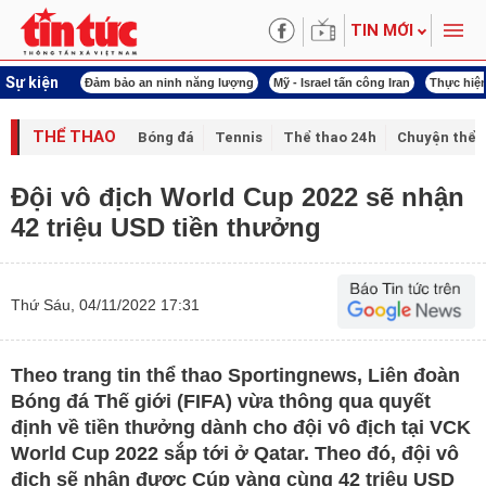
TIN MỚI
Sự kiện
ội khóa XVI
Đảm bảo an ninh năng lượng
Mỹ - Israel tấn công Iran
Thực hiện
THỂ THAO
Bóng đá
Tennis
Thể thao 24h
Chuyện thể 
Đội vô địch World Cup 2022 sẽ nhận
42 triệu USD tiền thưởng
Thứ Sáu, 04/11/2022 17:31
Theo trang tin thể thao Sportingnews, Liên đoàn
Bóng đá Thế giới (FIFA) vừa thông qua quyết
định về tiền thưởng dành cho đội vô địch tại VCK
World Cup 2022 sắp tới ở Qatar. Theo đó, đội vô
địch sẽ nhận được Cúp vàng cùng 42 triệu USD