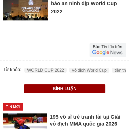
bảo an ninh dịp World Cup
2022
Từ khóa:
WORLD CUP 2022
vô địch World Cup
tiền th
BÌNH LUẬN
TIN MỚI
195 võ sĩ trẻ tranh tài tại Giải
vô địch MMA quốc gia 2026