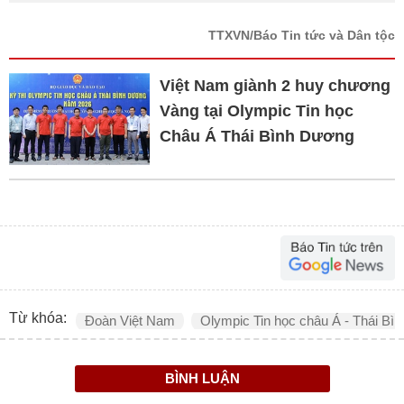
TTXVN/Báo Tin tức và Dân tộc
Việt Nam giành 2 huy chương
Vàng tại Olympic Tin học
Châu Á Thái Bình Dương
Từ khóa:
Đoàn Việt Nam
Olympic Tin học châu Á - Thái Bì
BÌNH LUẬN