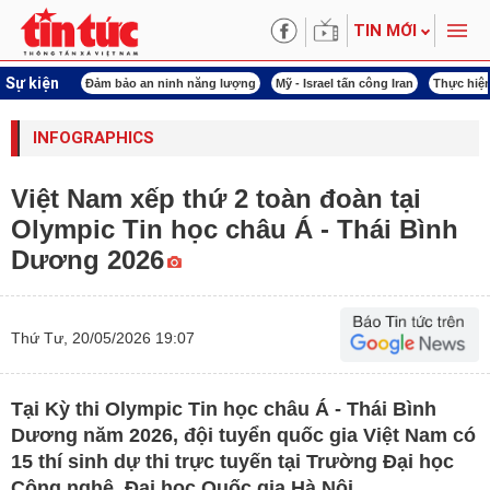
TIN MỚI
Sự kiện
ội khóa XVI
Đảm bảo an ninh năng lượng
Mỹ - Israel tấn công Iran
Thực hiện
INFOGRAPHICS
Việt Nam xếp thứ 2 toàn đoàn tại
Olympic Tin học châu Á - Thái Bình
Dương 2026
Thứ Tư, 20/05/2026 19:07
Tại Kỳ thi Olympic Tin học châu Á - Thái Bình
Dương năm 2026, đội tuyển quốc gia Việt Nam có
15 thí sinh dự thi trực tuyến tại Trường Đại học
Công nghệ, Đại học Quốc gia Hà Nội.