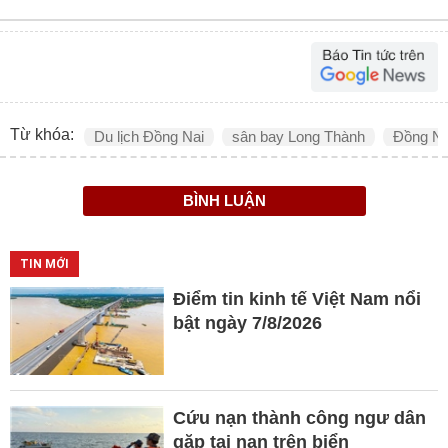
Từ khóa:
Du lịch Đồng Nai
sân bay Long Thành
Đồng Na
BÌNH LUẬN
TIN MỚI
Điểm tin kinh tế Việt Nam nổi
bật ngày 7/8/2026
Cứu nạn thành công ngư dân
gặp tai nạn trên biển