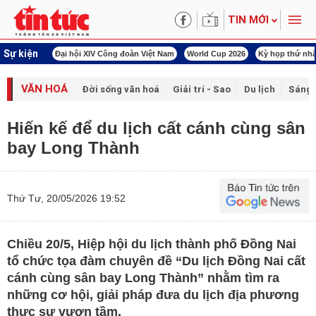
TIN MỚI
Sự kiện
àn Việt Nam
World Cup 2026
Kỳ họp thứ nhất Quốc hội khóa XVI
Đảm bảo an
VĂN HOÁ
Đời sống văn hoá
Giải trí - Sao
Du lịch
Sáng 
Hiến kế để du lịch cất cánh cùng sân
bay Long Thành
Thứ Tư, 20/05/2026 19:52
Chiều 20/5, Hiệp hội du lịch thành phố Đồng Nai
tổ chức tọa đàm chuyên đề “Du lịch Đồng Nai cất
cánh cùng sân bay Long Thành” nhằm tìm ra
những cơ hội, giải pháp đưa du lịch địa phương
thực sự vươn tầm.