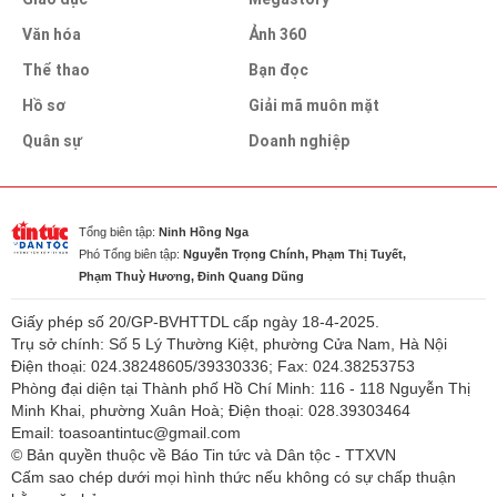
Văn hóa
Ảnh 360
Thể thao
Bạn đọc
Hồ sơ
Giải mã muôn mặt
Quân sự
Doanh nghiệp
Tổng biên tập:
Ninh Hồng Nga
Phó Tổng biên tập:
Nguyễn Trọng Chính, Phạm Thị Tuyết,
Phạm Thuỳ Hương, Đinh Quang Dũng
Giấy phép số 20/GP-BVHTTDL cấp ngày 18-4-2025.
Trụ sở chính: Số 5 Lý Thường Kiệt, phường Cửa Nam, Hà Nội
Điện thoại: 024.38248605/39330336; Fax: 024.38253753
Phòng đại diện tại Thành phố Hồ Chí Minh: 116 - 118 Nguyễn Thị
Minh Khai, phường Xuân Hoà; Điện thoại: 028.39303464
Email: toasoantintuc@gmail.com
© Bản quyền thuộc về Báo Tin tức và Dân tộc - TTXVN
Cấm sao chép dưới mọi hình thức nếu không có sự chấp thuận