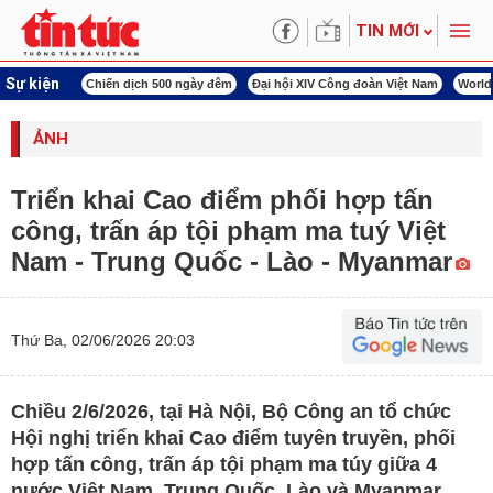
TIN MỚI
Sự kiện
00 ngày đêm
Đại hội XIV Công đoàn Việt Nam
World Cup 2026
Kỳ họp thứ nhấ
ẢNH
Triển khai Cao điểm phối hợp tấn
công, trấn áp tội phạm ma tuý Việt
Nam - Trung Quốc - Lào - Myanmar
Thứ Ba, 02/06/2026 20:03
Chiều 2/6/2026, tại Hà Nội, Bộ Công an tổ chức
Hội nghị triển khai Cao điểm tuyên truyền, phối
hợp tấn công, trấn áp tội phạm ma túy giữa 4
nước Việt Nam, Trung Quốc, Lào và Myanmar.