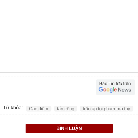
Từ khóa:
Cao điểm
tấn công
trấn áp tội phạm ma tuý
BÌNH LUẬN