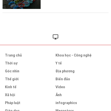
Trang chủ
Khoa học - Công nghệ
Thời sự
Y tế
Góc nhìn
Địa phương
Thế giới
Biển đảo
Kinh tế
Video
Xã hội
Ảnh
Pháp luật
infographics
Giáo dục
Megastory