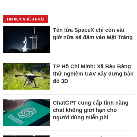
TIN XEM NHIỀU NHẤT
Tên lửa SpaceX chỉ còn vài
giờ nữa sẽ đâm vào Mặt Trăng
TP Hồ Chí Minh: Xã Bàu Bàng
thử nghiệm UAV xây dựng bản
đồ 3D
ChatGPT cung cấp tính năng
chat không giới hạn cho
người dùng miễn phí