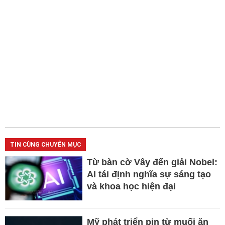
TIN CÙNG CHUYÊN MỤC
Từ bàn cờ Vây đến giải Nobel:
AI tái định nghĩa sự sáng tạo
và khoa học hiện đại
Mỹ phát triển pin từ muối ăn