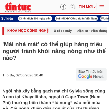
TIN MỚI
Sự kiện
ịch 500 ngày đêm
Đại hội XIV Công đoàn Việt Nam
World Cup 2026
Kỳ họp th
KHOA HỌC CÔNG NGHỆ
Ô tô xe máy
Điện tử - Viễn thông
'Mái nhà mát' có thể giúp hàng triệu
người tránh khỏi nắng nóng như thế
nào?
Thứ Ba, 02/06/2026 20:40
Ngôi nhà xây bằng gạch mà chị Sylvia sống cùng
3 con tại Khayelitsha, ngoại ô Cape Town (Nam
Phi) thường biến thành “lò nung” vào mỗi mùa
Hè. Cái nóng khiến đứa con út của chị thường