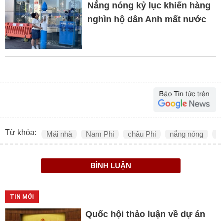
Nắng nóng kỷ lục khiến hàng
nghìn hộ dân Anh mất nước
Từ khóa:
Mái nhà
Nam Phi
châu Phi
nắng nóng
b
BÌNH LUẬN
TIN MỚI
Quốc hội thảo luận về dự án