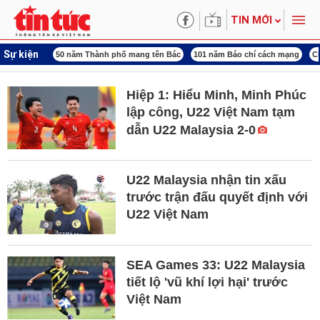
TIN MỚI
Sự kiện
rung ương 3
50 năm Thành phố mang tên Bác
101 năm Báo chí cách mạng
C
Hiệp 1: Hiểu Minh, Minh Phúc
lập công, U22 Việt Nam tạm
dẫn U22 Malaysia 2-0
U22 Malaysia nhận tin xấu
trước trận đấu quyết định với
U22 Việt Nam
SEA Games 33: U22 Malaysia
tiết lộ 'vũ khí lợi hại' trước
Việt Nam