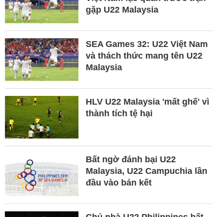
gặp U22 Malaysia
SEA Games 32: U22 Việt Nam
và thách thức mang tên U22
Malaysia
HLV U22 Malaysia 'mất ghế' vì
thành tích tệ hại
Bất ngờ đánh bại U22
Malaysia, U22 Campuchia lần
đầu vào bán kết