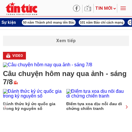
TIN MỚI
Sự kiện
rung ương 3
50 năm Thành phố mang tên Bác
101 năm Báo chí cách mạng
C
Xem tiếp
VIDEO
Câu chuyện hôm nay qua ảnh - sáng
7/8
Đánh thức ký ức quốc gia
Điểm tựa xoa dịu nỗi đau di
trong kỷ nguyên số
chứng chiến tranh