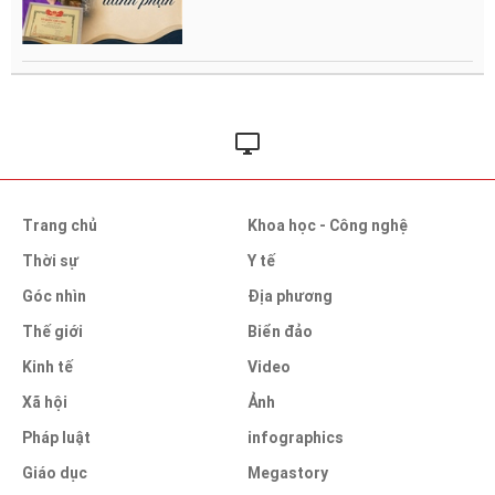
Trang chủ
Khoa học - Công nghệ
Thời sự
Y tế
Góc nhìn
Địa phương
Thế giới
Biển đảo
Kinh tế
Video
Xã hội
Ảnh
Pháp luật
infographics
Giáo dục
Megastory