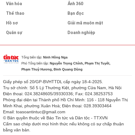
Văn hóa
Ảnh 360
Thể thao
Bạn đọc
Hồ sơ
Giải mã muôn mặt
Quân sự
Doanh nghiệp
Tổng biên tập:
Ninh Hồng Nga
Phó Tổng biên tập:
Nguyễn Trọng Chính, Phạm Thị Tuyết,
Phạm Thuỳ Hương, Đinh Quang Dũng
Giấy phép số 20/GP-BVHTTDL cấp ngày 18-4-2025.
Trụ sở chính: Số 5 Lý Thường Kiệt, phường Cửa Nam, Hà Nội
Điện thoại: 024.38248605/39330336; Fax: 024.38253753
Phòng đại diện tại Thành phố Hồ Chí Minh: 116 - 118 Nguyễn Thị
Minh Khai, phường Xuân Hoà; Điện thoại: 028.39303464
Email: toasoantintuc@gmail.com
© Bản quyền thuộc về Báo Tin tức và Dân tộc - TTXVN
Cấm sao chép dưới mọi hình thức nếu không có sự chấp thuận
bằng văn bản.