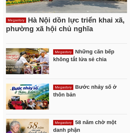
Hà Nội dồn lực triển khai xã,
Megastory
phường xã hội chủ nghĩa
Những căn bếp
Megastory
không tắt lửa sẻ chia
Bước nhảy số ở
Megastory
thôn bản
58 năm chờ một
Megastory
danh phận