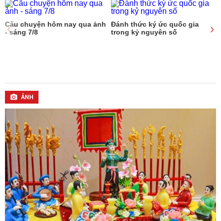
Câu chuyện hôm nay qua ảnh
Đánh thức ký ức quốc gia
Đ
- sáng 7/8
trong kỷ nguyên số
ẢNH