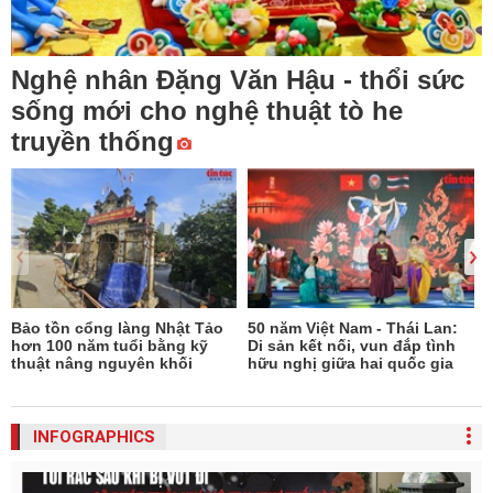
Nghệ nhân Đặng Văn Hậu - thổi sức
sống mới cho nghệ thuật tò he
truyền thống
Bảo tồn cổng làng Nhật Tảo
50 năm Việt Nam - Thái Lan:
N
hơn 100 năm tuổi bằng kỹ
Di sản kết nối, vun đắp tình
thuật nâng nguyên khối
hữu nghị giữa hai quốc gia
INFOGRAPHICS