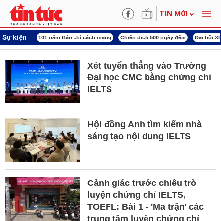
TIN MỚI
Sự kiện
ng tên Bác
101 năm Báo chí cách mạng
Chiến dịch 500 ngày đêm
Đại hội X
Xét tuyển thẳng vào Trường
Đại học CMC bằng chứng chỉ
IELTS
Hội đồng Anh tìm kiếm nhà
sáng tạo nội dung IELTS
Cảnh giác trước chiêu trò
luyện chứng chỉ IELTS,
TOEFL: Bài 1 - 'Ma trận' các
trung tâm luyện chứng chỉ