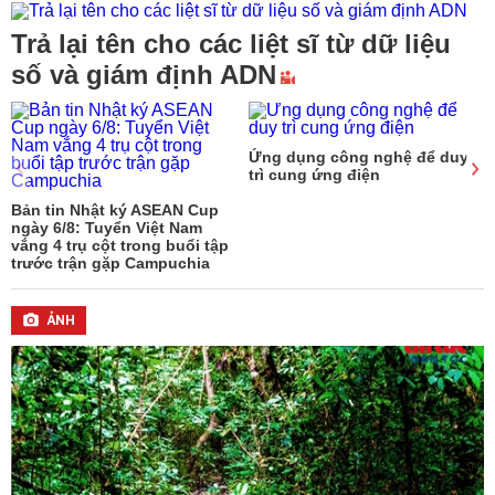
Trả lại tên cho các liệt sĩ từ dữ liệu
số và giám định ADN
Ứng dụng công nghệ để duy
trì cung ứng điện
6
Bản tin Nhật ký ASEAN Cup
ngày 6/8: Tuyển Việt Nam
vắng 4 trụ cột trong buổi tập
trước trận gặp Campuchia
ẢNH