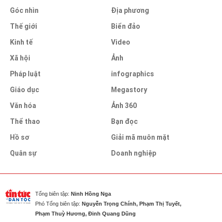
Góc nhìn
Địa phương
Thế giới
Biển đảo
Kinh tế
Video
Xã hội
Ảnh
Pháp luật
infographics
Giáo dục
Megastory
Văn hóa
Ảnh 360
Thể thao
Bạn đọc
Hồ sơ
Giải mã muôn mặt
Quân sự
Doanh nghiệp
Tổng biên tập:
Ninh Hồng Nga
Phó Tổng biên tập:
Nguyễn Trọng Chính, Phạm Thị Tuyết,
Phạm Thuỳ Hương, Đinh Quang Dũng