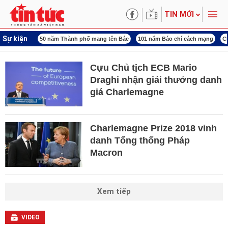
TIN MỚI
Sự kiện
50 năm Thành phố mang tên Bác
101 năm Báo chí cách mạng
Chiến dịch 50
Cựu Chủ tịch ECB Mario
Draghi nhận giải thưởng danh
giá Charlemagne
Charlemagne Prize 2018 vinh
danh Tổng thống Pháp
Macron
Xem tiếp
VIDEO