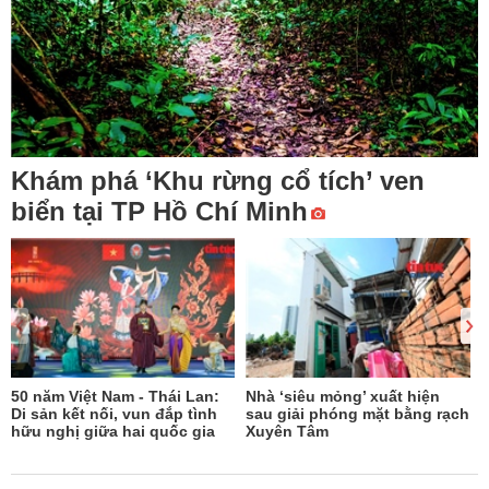
Khám phá ‘Khu rừng cổ tích’ ven
biển tại TP Hồ Chí Minh
50 năm Việt Nam - Thái Lan:
Nhà ‘siêu mỏng’ xuất hiện
Di sản kết nối, vun đắp tình
sau giải phóng mặt bằng rạch
hữu nghị giữa hai quốc gia
Xuyên Tâm