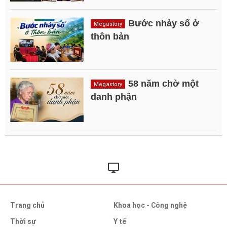
Bước nhảy số ở
Megastory
thôn bản
58 năm chờ một
Megastory
danh phận
Trang chủ
Khoa học - Công nghệ
Thời sự
Y tế