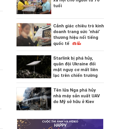
xã hội cho người từ 70
tuổi
Cảnh giác chiêu trò kinh
doanh trang sức ‘nhái’
thương hiệu nổi tiếng
quốc tế
Starlink bị phá hủy,
quân đội Ukraine đối
mặt nguy cơ mất liên
lạc trên chiến trường
Tên lửa Nga phá hủy
nhà máy sản xuất UAV
do Mỹ sở hữu ở Kiev
.