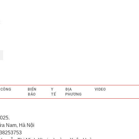
t
- CÔNG
BIỂN
Y
ĐỊA
VIDEO
ĐẢO
TẾ
PHƯƠNG
025.
ửa Nam, Hà Nội
.38253753