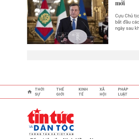
mới
Cựu Chủ tị
bắt đầu các
ngày sau kh
THỜI
THẾ
KINH
XÃ
PHÁP
SỰ
GIỚI
TẾ
HỘI
LUẬT