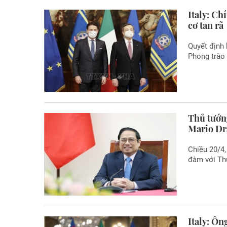
Italy: Ch
cơ tan rã
Quyết định 
Phong trào 
Thủ tướn
Mario Dr
Chiều 20/4,
đàm với Thủ
Italy: Ô