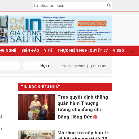
NG NGHỆ
BIỂN ĐẢO
Y TẾ
THỰC HIỆN NGHỊ QUYẾT 57
VIDEO
Hội chợ Mùa Xuân 2026
Triển khai N
Thứ 5
, 6/8/2026
| 18:15:06
TIN ĐỌC NHIỀU NHẤT
Trao quyết định thăng
quân hàm Thượng
tướng cho đồng chí
ủ
Đặng Hồng Đức
á
Mở rộng trợ cấp hưu trí