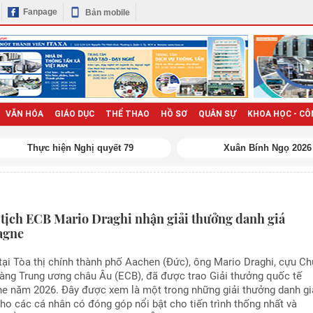
Fanpage
Bản mobile
VĂN HÓA
GIÁO DỤC
THỂ THAO
HỒ SƠ
QUÂN SỰ
KHOA HỌC - CÔ
Thực hiện Nghị quyết 79
Xuân Bính Ngọ 2026
tịch ECB Mario Draghi nhận giải thưởng danh giá
agne
tại Tòa thị chính thành phố Aachen (Đức), ông Mario Draghi, cựu Ch
hàng Trung ương châu Âu (ECB), đã được trao Giải thưởng quốc tế
e năm 2026. Đây được xem là một trong những giải thưởng danh gi
ho các cá nhân có đóng góp nổi bật cho tiến trình thống nhất và