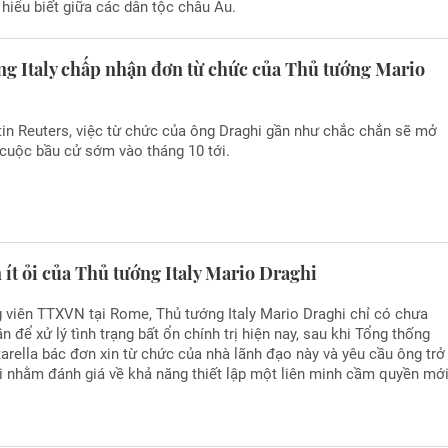
hiểu biết giữa các dân tộc châu Âu.
ng Italy chấp nhận đơn từ chức của Thủ tướng Mario
in Reuters, việc từ chức của ông Draghi gần như chắc chắn sẽ mở
cuộc bầu cử sớm vào tháng 10 tới.
 ít ỏi của Thủ tướng Italy Mario Draghi
 viên TTXVN tại Rome, Thủ tướng Italy Mario Draghi chỉ có chưa
n để xử lý tình trạng bất ổn chính trị hiện nay, sau khi Tổng thống
arella bác đơn xin từ chức của nhà lãnh đạo này và yêu cầu ông trở
i nhằm đánh giá về khả năng thiết lập một liên minh cầm quyền mới