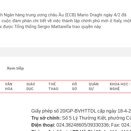
ch Ngân hàng trung ương châu Âu (ECB) Mario Draghi ngày 4/2 đã
 cuộc đàm phán chi tiết về việc thành lập chính phủ mới ở Italy, mộ
i được Tổng thống Sergio Mattarella trao quyền này.
Xem tiếp
VĂN
GIÁO
THỂ
HỒ
QUÂN
KHOA HỌC 
HÓA
DỤC
THAO
SƠ
SỰ
NGHỆ
Giấy phép số 20/GP-BVHTTDL cấp ngày 18-4-2
Trụ sở chính:
Số 5 Lý Thường Kiệt, phường C
Điện thoại:
024.38248605/39330336; Fax: 024