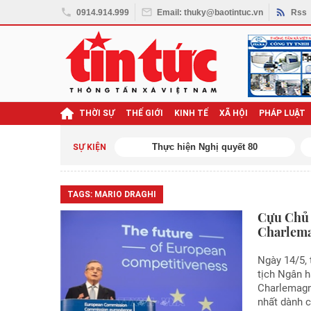
0914.914.999
Email: thuky@baotintuc.vn
Rss
THỜI SỰ
THẾ GIỚI
KINH TẾ
XÃ HỘI
PHÁP LUẬT
ael tấn công Iran
Thực hiện Nghị quyết 80
SỰ KIỆN
TAGS:
MARIO DRAGHI
Cựu Chủ 
Charlem
Ngày 14/5, 
tịch Ngân 
Charlemagn
nhất dành c