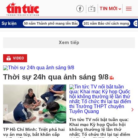
TIN MỚI
Sự kiện
50 năm Thành phố mang tên Bác
101 năm Báo chí cách mạng
Chiến dịch 50
Xem tiếp
VIDEO
Thời sự 24h qua ảnh sáng 9/8
Tin tức TV nổi bật tuần qua:
Khai mạc Kỳ họp Quốc hội
TP Hồ Chí Minh: Triệt phá hai
không thường lệ lần thứ
vụ án ma túy, bắt khẩn cấp
nhất; Tổ chức thi lại tại điểm