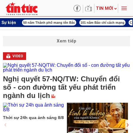
TIN MỚI
Sự kiện
rung ương 3
50 năm Thành phố mang tên Bác
101 năm Báo chí cách mạng
C
Xem tiếp
VIDEO
Nghị quyết 57-NQ/TW: Chuyển đổi
số - con đường tất yếu phát triển
ngành du lịch
Thời sự 24h qua ảnh sáng 8/8
8