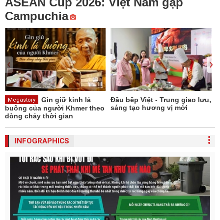
ASEAN Cup 2026: Việt Nam gặp
Campuchia
Gìn giữ kinh lá
Đầu bếp Việt - Trung giao lưu,
H
Megastory
sáng tạo hương vị mới
l
buông của người Khmer theo
t
dòng chảy thời gian
INFOGRAPHICS