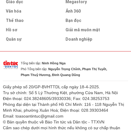
Giáo dục
Megastory
Văn hóa
Ảnh 360
Thể thao
Bạn đọc
Hồ sơ
Giải mã muôn mặt
Quân sự
Doanh nghiệp
Tổng biên tập:
Ninh Hồng Nga
Phó Tổng biên tập:
Nguyễn Trọng Chính, Phạm Thị Tuyết,
Phạm Thuỳ Hương, Đinh Quang Dũng
Giấy phép số 20/GP-BVHTTDL cấp ngày 18-4-2025.
Trụ sở chính: Số 5 Lý Thường Kiệt, phường Cửa Nam, Hà Nội
Điện thoại: 024.38248605/39330336; Fax: 024.38253753
Phòng đại diện tại Thành phố Hồ Chí Minh: 116 - 118 Nguyễn Thị
Minh Khai, phường Xuân Hoà; Điện thoại: 028.39303464
Email: toasoantintuc@gmail.com
© Bản quyền thuộc về Báo Tin tức và Dân tộc - TTXVN
Cấm sao chép dưới mọi hình thức nếu không có sự chấp thuận