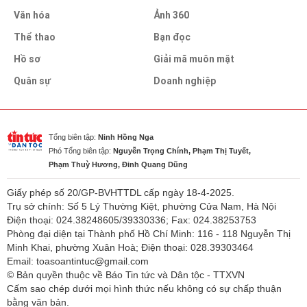
Văn hóa
Ảnh 360
Thể thao
Bạn đọc
Hồ sơ
Giải mã muôn mặt
Quân sự
Doanh nghiệp
Tổng biên tập:
Ninh Hồng Nga
Phó Tổng biên tập:
Nguyễn Trọng Chính, Phạm Thị Tuyết,
Phạm Thuỳ Hương, Đinh Quang Dũng
Giấy phép số 20/GP-BVHTTDL cấp ngày 18-4-2025.
Trụ sở chính: Số 5 Lý Thường Kiệt, phường Cửa Nam, Hà Nội
Điện thoại: 024.38248605/39330336; Fax: 024.38253753
Phòng đại diện tại Thành phố Hồ Chí Minh: 116 - 118 Nguyễn Thị
Minh Khai, phường Xuân Hoà; Điện thoại: 028.39303464
Email: toasoantintuc@gmail.com
© Bản quyền thuộc về Báo Tin tức và Dân tộc - TTXVN
Cấm sao chép dưới mọi hình thức nếu không có sự chấp thuận
bằng văn bản.