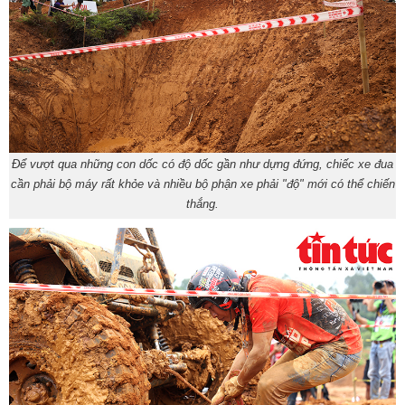
Để vượt qua những con dốc có độ dốc gần như dựng đứng, chiếc xe đua
cần phải bộ máy rất khỏe và nhiều bộ phận xe phải "độ" mới có thể chiến
thắng.