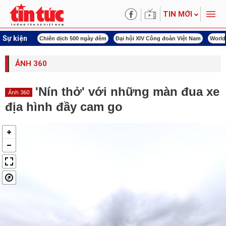
TIN MỚI
Sự kiện
00 ngày đêm
Đại hội XIV Công đoàn Việt Nam
World Cup 2026
Kỳ họp thứ nhấ
ẢNH 360
'Nín thở' với những màn đua xe
Ảnh 360
địa hình đầy cam go