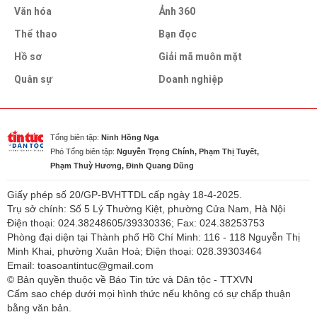
Văn hóa
Ảnh 360
Thể thao
Bạn đọc
Hồ sơ
Giải mã muôn mặt
Quân sự
Doanh nghiệp
Tổng biên tập:
Ninh Hồng Nga
Phó Tổng biên tập:
Nguyễn Trọng Chính, Phạm Thị Tuyết,
Phạm Thuỳ Hương, Đinh Quang Dũng
Giấy phép số 20/GP-BVHTTDL cấp ngày 18-4-2025.
Trụ sở chính: Số 5 Lý Thường Kiệt, phường Cửa Nam, Hà Nội
Điện thoại: 024.38248605/39330336; Fax: 024.38253753
Phòng đại diện tại Thành phố Hồ Chí Minh: 116 - 118 Nguyễn Thị
Minh Khai, phường Xuân Hoà; Điện thoại: 028.39303464
Email: toasoantintuc@gmail.com
© Bản quyền thuộc về Báo Tin tức và Dân tộc - TTXVN
Cấm sao chép dưới mọi hình thức nếu không có sự chấp thuận
bằng văn bản.