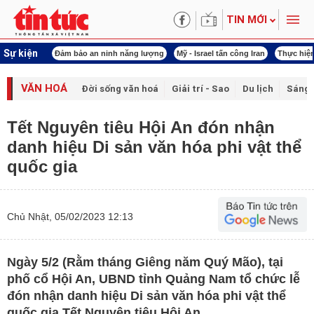
TIN MỚI
Sự kiện
ội khóa XVI
Đảm bảo an ninh năng lượng
Mỹ - Israel tấn công Iran
Thực hiện
VĂN HOÁ
Đời sống văn hoá
Giải trí - Sao
Du lịch
Sáng 
Tết Nguyên tiêu Hội An đón nhận
danh hiệu Di sản văn hóa phi vật thể
quốc gia
Chủ Nhật, 05/02/2023 12:13
Ngày 5/2 (Rằm tháng Giêng năm Quý Mão), tại
phố cổ Hội An, UBND tỉnh Quảng Nam tổ chức lễ
đón nhận danh hiệu Di sản văn hóa phi vật thể
quốc gia Tết Nguyên tiêu Hội An.