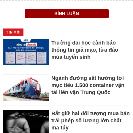
BÌNH LUẬN
TIN MỚI
Trường đại học cảnh báo
thông tin giả mạo, lừa đảo
mùa tuyển sinh
Ngành đường sắt hướng tới
mục tiêu 1.500 container vận
tải liên vận Trung Quốc
Bắt giữ hai đối tượng mua bán
trái phép số lượng lớn chất
ma túy