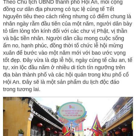
Theo Chủ tịch UBND thành phố Hội An, mỗi cộng
đồng cư dân địa phương có tục lệ cúng tế Tết
Nguyên tiêu theo cách riêng nhưng có điểm chung là
nhân ngày rằm đầu tiên của một năm, người dân bày
tỏ tấm lòng tôn kính đối với các chư vị Phật, vị thần
và bậc tiền nhân. Người dân cầu mong cuộc sống
ấm no, hạnh phúc, đồng thời tổ chức lễ hội mừng
xuân để bước vào một năm mới với bao ước vọng
tốt đẹp. Đây vừa là dịp lễ hội, ngày cúng tế cầu an, tế
tự, xin lộc đầu năm ở nhiều di tích tín ngưỡng trên
địa bàn thành phố và các hội quán trong khu phố cổ
Hội An. Đây sẽ là một sản phẩm du lịch độc đáo
trong tương lai.