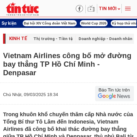
TIN MỚI
Sự kiện
00 ngày đêm
Đại hội XIV Công đoàn Việt Nam
World Cup 2026
Kỳ họp thứ nhấ
KINH TẾ
Thị trường - Tiền tệ
Doanh nghiệp - Doanh nhân
Vietnam Airlines công bố mở đường
bay thẳng TP Hồ Chí Minh -
Denpasar
Chủ Nhật, 09/03/2025 18:34
Trong khuôn khổ chuyến thăm cấp Nhà nước của
Tổng Bí thư Tô Lâm đến Indonesia, Vietnam
Airlines đã công bố khai thác đường bay thẳng
giữa TP Hồ Chí Minh và Denpasar, thủ phủ Bali từ