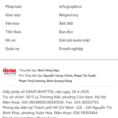
Pháp luật
infographics
Giáo dục
Megastory
Văn hóa
Ảnh 360
Thể thao
Bạn đọc
Hồ sơ
Giải mã muôn mặt
Quân sự
Doanh nghiệp
Tổng biên tập:
Ninh Hồng Nga
Phó Tổng biên tập:
Nguyễn Trọng Chính, Phạm Thị Tuyết,
Phạm Thuỳ Hương, Đinh Quang Dũng
Giấy phép số 20/GP-BVHTTDL cấp ngày 18-4-2025.
Trụ sở chính: Số 5 Lý Thường Kiệt, phường Cửa Nam, Hà Nội
Điện thoại: 024.38248605/39330336; Fax: 024.38253753
Phòng đại diện tại Thành phố Hồ Chí Minh: 116 - 118 Nguyễn Thị
Minh Khai, phường Xuân Hoà; Điện thoại: 028.39303464
Email: toasoantintuc@gmail.com