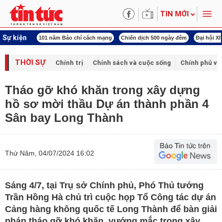
TIN MỚI
Sự kiện
ng tên Bác
101 năm Báo chí cách mạng
Chiến dịch 500 ngày đêm
Đại hội X
THỜI SỰ
Chính trị
Chính sách và cuộc sống
Chính phủ vớ
Tháo gỡ khó khăn trong xây dựng
hồ sơ mời thầu Dự án thành phần 4
Sân bay Long Thành
Thứ Năm, 04/07/2024 16:02
Sáng 4/7, tại Trụ sở Chính phủ, Phó Thủ tướng
Trần Hồng Hà chủ trì cuộc họp Tổ Công tác dự án
Cảng hàng không quốc tế Long Thành để bàn giải
pháp tháo gỡ khó khăn, vướng mắc trong xây