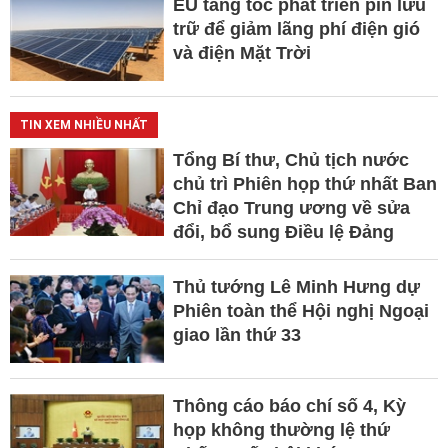
EU tăng tốc phát triển pin lưu
trữ để giảm lãng phí điện gió
và điện Mặt Trời
TIN XEM NHIỀU NHẤT
Tổng Bí thư, Chủ tịch nước
chủ trì Phiên họp thứ nhất Ban
Chỉ đạo Trung ương về sửa
đổi, bổ sung Điều lệ Đảng
Thủ tướng Lê Minh Hưng dự
Phiên toàn thể Hội nghị Ngoại
giao lần thứ 33
Thông cáo báo chí số 4, Kỳ
họp không thường lệ thứ