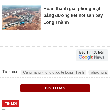
Hoàn thành giải phóng mặt
bằng đường kết nối sân bay
Long Thành
Từ khóa:
Cảng hàng không quốc tế Long Thành
phương án k
BÌNH LUẬN
TIN MỚI