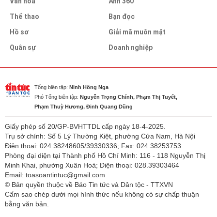
Văn hóa
Ảnh 360
Thể thao
Bạn đọc
Hồ sơ
Giải mã muôn mặt
Quân sự
Doanh nghiệp
Tổng biên tập:
Ninh Hồng Nga
Phó Tổng biên tập:
Nguyễn Trọng Chính, Phạm Thị Tuyết,
Phạm Thuỳ Hương, Đinh Quang Dũng
Giấy phép số 20/GP-BVHTTDL cấp ngày 18-4-2025.
Trụ sở chính: Số 5 Lý Thường Kiệt, phường Cửa Nam, Hà Nội
Điện thoại: 024.38248605/39330336; Fax: 024.38253753
Phòng đại diện tại Thành phố Hồ Chí Minh: 116 - 118 Nguyễn Thị
Minh Khai, phường Xuân Hoà; Điện thoại: 028.39303464
Email: toasoantintuc@gmail.com
© Bản quyền thuộc về Báo Tin tức và Dân tộc - TTXVN
Cấm sao chép dưới mọi hình thức nếu không có sự chấp thuận
bằng văn bản.