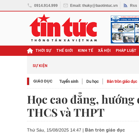
0914.914.999
Email: thuky@baotintuc.vn
Rss
THỜI SỰ
THẾ GIỚI
KINH TẾ
XÃ HỘI
PHÁP LUẬT
SỰ KIỆN
GIÁO DỤC
Tuyển sinh
Du học
Bàn tròn giáo dục
Học cao đẳng, hướng đ
THCS và THPT
Bàn tròn giáo dục
Thứ Sáu, 15/08/2025 14:47
|