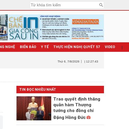
NG NGHỆ
BIỂN ĐẢO
Y TẾ
THỰC HIỆN NGHỊ QUYẾT 57
VIDEO
Thứ 6
, 7/8/2026
| 12:27:44
TIN ĐỌC NHIỀU NHẤT
Trao quyết định thăng
quân hàm Thượng
tướng cho đồng chí
Đặng Hồng Đức