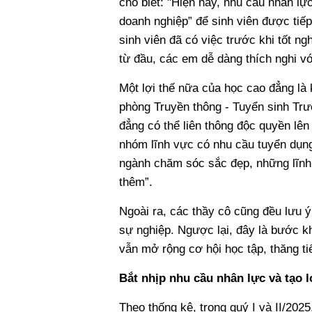
cho biết: "Hiện nay, nhu cầu nhân lự
doanh nghiệp” để sinh viên được ti
sinh viên đã có việc trước khi tốt n
từ đầu, các em dễ dàng thích nghi vớ
Một lợi thế nữa của học cao đẳng là
phòng Truyền thông - Tuyển sinh Trư
đẳng có thể liên thông độc quyền lê
nhóm lĩnh vực có nhu cầu tuyển dụng 
ngành chăm sóc sắc đẹp, những lĩnh 
thêm”.
Ngoài ra, các thầy cô cũng đều lưu 
sự nghiệp. Ngược lại, đây là bước k
vẫn mở rộng cơ hội học tập, thăng tiế
Bắt nhịp nhu cầu nhân lực và tạo 
Theo thống kê, trong quý I và II/20