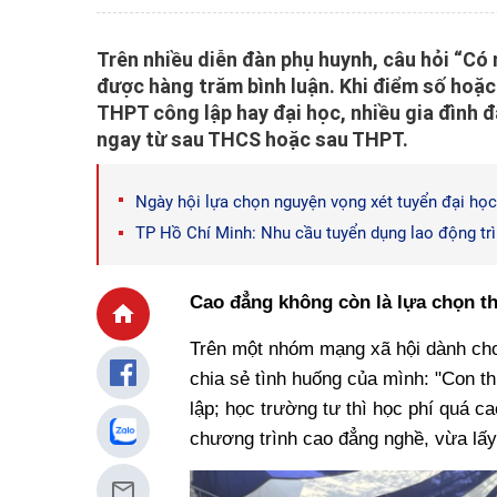
Trên nhiều diễn đàn phụ huynh, câu hỏi “Có
được hàng trăm bình luận. Khi điểm số hoặc
THPT công lập hay đại học, nhiều gia đình 
ngay từ sau THCS hoặc sau THPT.
Ngày hội lựa chọn nguyện vọng xét tuyển đại họ
TP Hồ Chí Minh: Nhu cầu tuyển dụng lao động tr
Cao đẳng không còn là lựa chọn th
Trên một nhóm mạng xã hội dành cho
chia sẻ tình huống của mình: "Con th
lập; học trường tư thì học phí quá c
chương trình cao đẳng nghề, vừa lấ