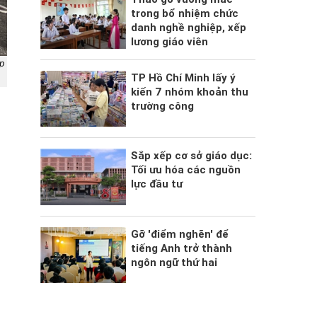
trong bổ nhiệm chức
danh nghề nghiệp, xếp
lương giáo viên
p
TP Hồ Chí Minh lấy ý
kiến 7 nhóm khoản thu
trường công
Sắp xếp cơ sở giáo dục:
Tối ưu hóa các nguồn
lực đầu tư
Gỡ 'điểm nghẽn' để
tiếng Anh trở thành
ngôn ngữ thứ hai