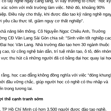
c có tay nghề ngày càng tăng, vì vậy trường tổ chức “học kỳ
ếp xúc sớm với môi trường làm việc. Nhờ đó, khoảng 90%
ghiệp. Điều này cho thấy, khi được đào tạo kỹ năng nghề nga
i yêu cầu thực tế, giảm nguy cơ thất nghiệp".
 khả năng liên thông. Cô Nguyễn Ngọc Chiêu Anh, Trưởng
ờng CĐ Văn Lang Sài Gòn chia sẻ: “Sinh viên tốt nghiệp ca
n Đại học Văn Lang. Nhà trường đào tạo hơn 30 ngành thuộc 
cao, từ công nghệ bán dẫn, trí tuệ nhân tạo, ô tô, đến nhó
vực thu hút cả những người đã có bằng đại học quay lại họ
ý rằng, học cao đẳng không đồng nghĩa với việc “đóng khung
hởi đầu vững chắc, giúp người học có nghề có thu nhập và
n trong tương lai.
lợi thế cạnh tranh sớm
25, TP Hồ Chí Minh có hơn 3.500 người được đào tạo nghề,