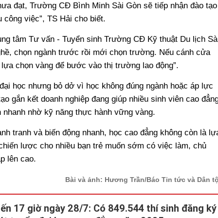
chưa đạt, Trường CĐ Bình Minh Sài Gòn sẽ tiếp nhận đào tạo
công việc”, TS Hải cho biết.
g tâm Tư vấn - Tuyển sinh Trường CĐ Kỹ thuật Du lịch Sà
ghề, chọn ngành trước rồi mới chọn trường. Nếu cánh cửa
 lựa chọn vàng để bước vào thị trường lao động”.
u đại học nhưng bỏ dở vì học không đúng ngành hoặc áp lực
 tạo gắn kết doanh nghiệp đang giúp nhiều sinh viên cao đẳn
ến nhanh nhờ kỹ năng thực hành vững vàng.
ạnh tranh và biến động nhanh, học cao đẳng không còn là lự
chiến lược cho nhiều bạn trẻ muốn sớm có việc làm, chủ
p lên cao.
Bài và ảnh: Hương Trần/Báo Tin tức và Dân t
ến 17 giờ ngày 28/7: Có 849.544 thí sinh đăng ký