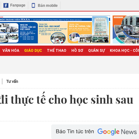
Fanpage
Bản mobile
VĂN HÓA
GIÁO DỤC
THỂ THAO
HỒ SƠ
QUÂN SỰ
KHOA HỌC - CÔ
Tư vấn
i thực tế cho học sinh sau