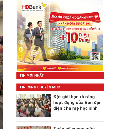
TIN MỚI NHẤT
TIN CÙNG CHUYÊN MỤC
Đặt giới hạn rõ ràng
hoạt động của Ban đại
diện cha mẹ học sinh
Tháo gỡ vướng mắc