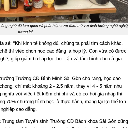
 năng nghề để làm quen và phát hiện sớm đam mê với định hướng nghề nghiệ
tương lai.
 sẻ: “Khi kinh tế không đủ, chúng ta phải tìm cách khác.
 chế thì việc chọn học cao đẳng là hợp lý. Con vừa có được
hề, giúp giảm bớt áp lực học tập và tài chính cho cả gia
 trưởng Trường CĐ Bình Minh Sài Gòn cho rằng, học cao
chóng, chỉ mất khoảng 2 - 2,5 năm, thay vì 4 - 5 năm như
nghĩa với việc tiết kiệm chi phí và có cơ hội gia nhập thị
ng 70% chương trình học là thực hành, mang lại lợi thế lớn
t nghiệp cao đẳng.
 Trung tâm Tuyển sinh Trường CĐ Bách khoa Sài Gòn cũng