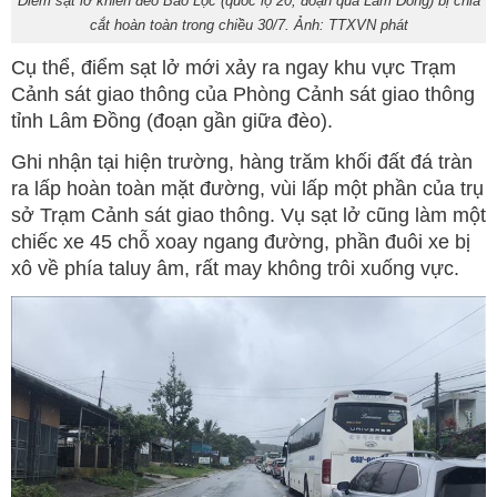
Điểm sạt lở khiến đèo Bảo Lộc (quốc lộ 20, đoạn qua Lâm Đồng) bị chia
cắt hoàn toàn trong chiều 30/7. Ảnh: TTXVN phát
Cụ thể, điểm sạt lở mới xảy ra ngay khu vực Trạm
Cảnh sát giao thông của Phòng Cảnh sát giao thông
tỉnh Lâm Đồng (đoạn gần giữa đèo).
Ghi nhận tại hiện trường, hàng trăm khối đất đá tràn
ra lấp hoàn toàn mặt đường, vùi lấp một phần của trụ
sở Trạm Cảnh sát giao thông. Vụ sạt lở cũng làm một
chiếc xe 45 chỗ xoay ngang đường, phần đuôi xe bị
xô về phía taluy âm, rất may không trôi xuống vực.