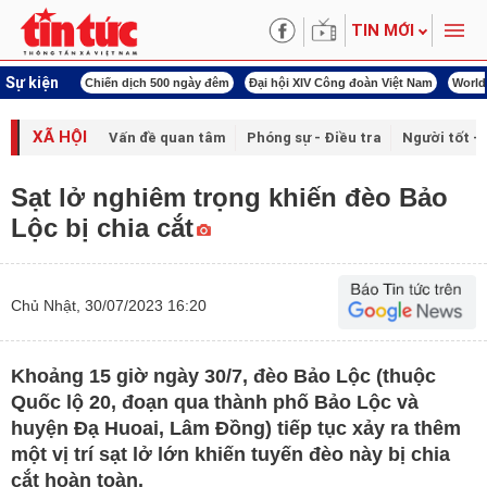
TIN MỚI
Sự kiện
í cách mạng
Chiến dịch 500 ngày đêm
Đại hội XIV Công đoàn Việt Nam
World
XÃ HỘI
Vấn đề quan tâm
Phóng sự - Điều tra
Người tốt - 
Sạt lở nghiêm trọng khiến đèo Bảo
Lộc bị chia cắt
Chủ Nhật, 30/07/2023 16:20
Khoảng 15 giờ ngày 30/7, đèo Bảo Lộc (thuộc
Quốc lộ 20, đoạn qua thành phố Bảo Lộc và
huyện Đạ Huoai, Lâm Đồng) tiếp tục xảy ra thêm
một vị trí sạt lở lớn khiến tuyến đèo này bị chia
cắt hoàn toàn.