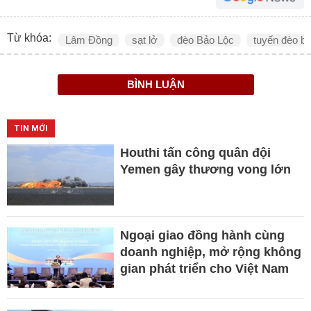
Từ khóa:
Lâm Đồng
sạt lở
đèo Bảo Lộc
tuyến đèo bị 
BÌNH LUẬN
TIN MỚI
Houthi tấn công quân đội
Yemen gây thương vong lớn
Ngoại giao đồng hành cùng
doanh nghiệp, mở rộng không
gian phát triển cho Việt Nam