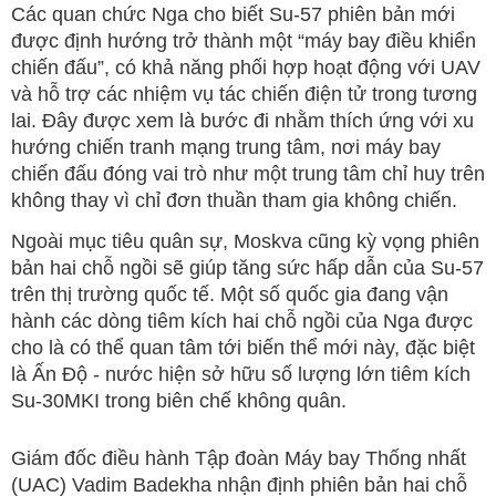
Các quan chức Nga cho biết Su-57 phiên bản mới
được định hướng trở thành một “máy bay điều khiển
chiến đấu”, có khả năng phối hợp hoạt động với UAV
và hỗ trợ các nhiệm vụ tác chiến điện tử trong tương
lai. Đây được xem là bước đi nhằm thích ứng với xu
hướng chiến tranh mạng trung tâm, nơi máy bay
chiến đấu đóng vai trò như một trung tâm chỉ huy trên
không thay vì chỉ đơn thuần tham gia không chiến.
Ngoài mục tiêu quân sự, Moskva cũng kỳ vọng phiên
bản hai chỗ ngồi sẽ giúp tăng sức hấp dẫn của Su-57
trên thị trường quốc tế. Một số quốc gia đang vận
hành các dòng tiêm kích hai chỗ ngồi của Nga được
cho là có thể quan tâm tới biến thể mới này, đặc biệt
là Ấn Độ - nước hiện sở hữu số lượng lớn tiêm kích
Su-30MKI trong biên chế không quân.
Giám đốc điều hành Tập đoàn Máy bay Thống nhất
(UAC) Vadim Badekha nhận định phiên bản hai chỗ