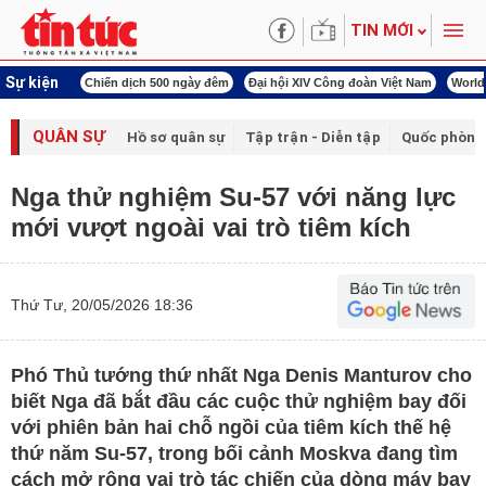
TIN MỚI
Sự kiện
Chiến dịch 500 ngày đêm
Đại hội XIV Công đoàn Việt Nam
World Cup 2026
QUÂN SỰ
Hồ sơ quân sự
Tập trận - Diễn tập
Quốc phòng
Nga thử nghiệm Su-57 với năng lực
mới vượt ngoài vai trò tiêm kích
Thứ Tư, 20/05/2026 18:36
Phó Thủ tướng thứ nhất Nga Denis Manturov cho
biết Nga đã bắt đầu các cuộc thử nghiệm bay đối
với phiên bản hai chỗ ngồi của tiêm kích thế hệ
thứ năm Su-57, trong bối cảnh Moskva đang tìm
cách mở rộng vai trò tác chiến của dòng máy bay