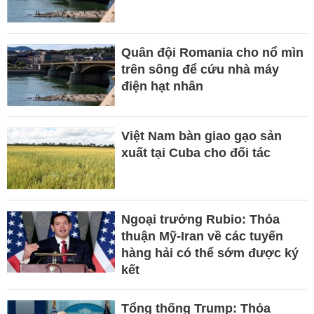
Quân đội Romania cho nổ mìn
trên sông để cứu nhà máy
điện hạt nhân
Việt Nam bàn giao gạo sản
xuất tại Cuba cho đối tác
Ngoại trưởng Rubio: Thỏa
thuận Mỹ-Iran về các tuyến
hàng hải có thể sớm được ký
kết
Tổng thống Trump: Thỏa