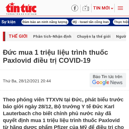
TIN MỚI
Sự kiện
ội khóa XVI
Đảm bảo an ninh năng lượng
Mỹ - Israel tấn công Iran
Thực hiện
THẾ GIỚI
Phân tích-Nhận định
Chuyện lạ thế giới
Người 
Đức mua 1 triệu liệu trình thuốc
Paxlovid điều trị COVID-19
Thứ Ba, 28/12/2021 20:44
Theo phóng viên TTXVN tại Đức, phát biểu trước
báo giới ngày 28/12, Bộ trưởng Y tế Đức Karl
Lauterbach cho biết chính phủ nước này đã
quyết định mua 1 triệu liệu trình thuốc Paxlovid
từ hãng dược phẩm Pfizer của Mỹ để điều trị cho