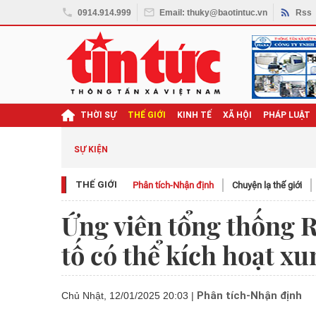
0914.914.999
Email: thuky@baotintuc.vn
Rss
THỜI SỰ
THẾ GIỚI
KINH TẾ
XÃ HỘI
PHÁP LUẬT
SỰ KIỆN
THẾ GIỚI
Phân tích-Nhận định
Chuyện lạ thế giới
Ứng viên tổng thống 
tố có thể kích hoạt 
Phân tích-Nhận định
Chủ Nhật, 12/01/2025 20:03
|