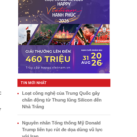
TIN MỚI NHẤT
c
Loạt công nghệ của Trung Quốc gây
chấn động từ Thung lũng Silicon đến
Nhà Trắng
ứ
Nguyên nhân Tổng thống Mỹ Donald
Trump liên tục rút đe dọa dùng vũ lực
với Iran