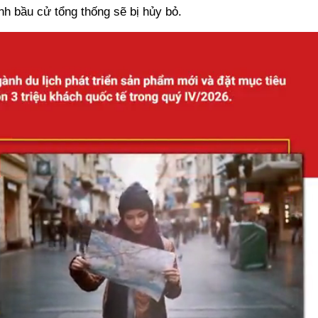
ình bầu cử tổng thống sẽ bị hủy bỏ.