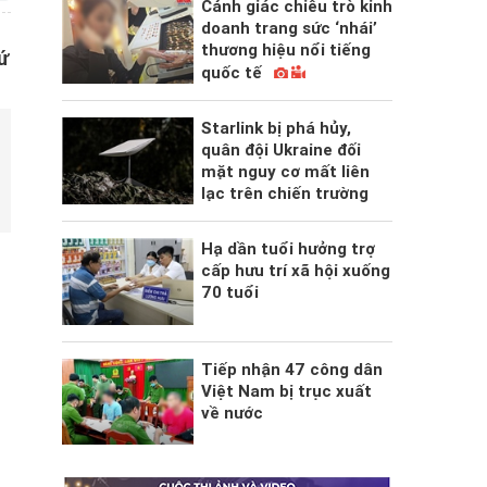
Cảnh giác chiêu trò kinh
doanh trang sức ‘nhái’
thương hiệu nổi tiếng
ứ
quốc tế
Starlink bị phá hủy,
quân đội Ukraine đối
mặt nguy cơ mất liên
lạc trên chiến trường
Hạ dần tuổi hưởng trợ
cấp hưu trí xã hội xuống
70 tuổi
Tiếp nhận 47 công dân
Việt Nam bị trục xuất
về nước