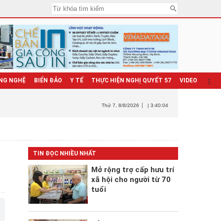
NG NGHỆ
BIỂN ĐẢO
Y TẾ
THỰC HIỆN NGHỊ QUYẾT 57
VIDEO
Thứ 7
, 8/8/2026
| 3:40:05
TIN ĐỌC NHIỀU NHẤT
Mở rộng trợ cấp hưu trí
xã hội cho người từ 70
tuổi