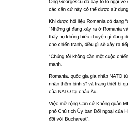
Ông Georgescu đã bày tỏ lo ngại về
các căn cứ này có thể được sử dụng
Khi được hỏi liệu Romania có đang “
“Những gì đang xảy ra ở Romania và 
thấy họ không hiểu chuyện gì đang 
cho chiến tranh, điều gì sẽ xảy ra tiế
“Chúng tôi không cần một cuộc chiến
mạnh.
Romania, quốc gia gia nhập NATO t
nhận thêm binh sĩ và trang thiết bị 
của NATO tại châu Âu.
Việc mở rộng Căn cứ Không quân MK 
phó Chủ tịch Ủy ban Đối ngoại của H
đối với Bucharest”.