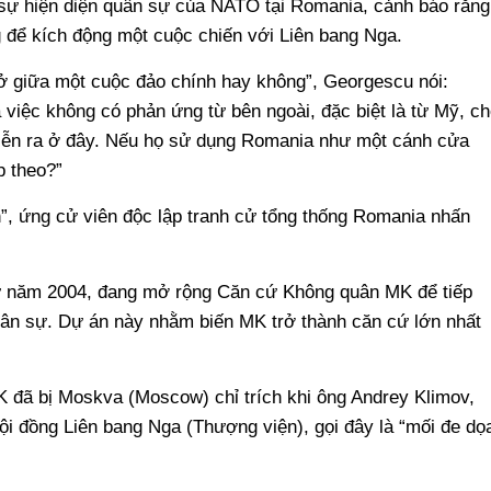
 sự hiện diện quân sự của NATO tại Romania, cảnh báo rằng
 để kích động một cuộc chiến với Liên bang Nga.
ở giữa một cuộc đảo chính hay không”, Georgescu nói:
việc không có phản ứng từ bên ngoài, đặc biệt là từ Mỹ, ch
diễn ra ở đây. Nếu họ sử dụng Romania như một cánh cửa
p theo?”
”, ứng cử viên độc lập tranh cử tổng thống Romania nhấn
ừ năm 2004, đang mở rộng Căn cứ Không quân MK để tiếp
quân sự. Dự án này nhằm biến MK trở thành căn cứ lớn nhất
đã bị Moskva (Moscow) chỉ trích khi ông Andrey Klimov,
ội đồng Liên bang Nga (Thượng viện), gọi đây là “mối đe dọ