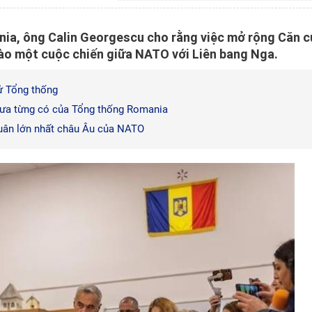
nia, ông Calin Georgescu cho rằng việc mở rộng Căn c
ào một cuộc chiến giữa NATO với Liên bang Nga.
ử Tổng thống
hưa từng có của Tổng thống Romania
uân lớn nhất châu Âu của NATO