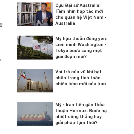
Cựu Đại sứ Australia:
Tầm nhìn hợp tác mới
cho quan hệ Việt Nam -
Australia
g
Mỹ hậu thuẫn đồng yen:
Liên minh Washington -
Tokyo bước sang một
giai đoạn mới?
ư
Vai trò của vũ khí hạt
nhân trong tính toán
chiến lược mới của Iran
Mỹ - Iran tiến gần thỏa
thuận Hormuz: Bước hạ
nhiệt căng thẳng hay
giải pháp tạm thời?