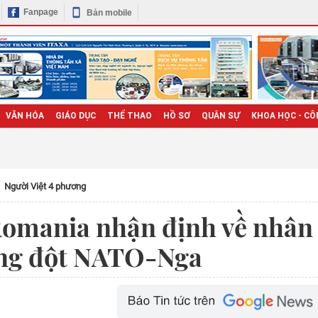
Fanpage
Bản mobile
VĂN HÓA
GIÁO DỤC
THỂ THAO
HỒ SƠ
QUÂN SỰ
KHOA HỌC - CÔ
Người Việt 4 phương
Romania nhận định về nhân
xung đột NATO-Nga