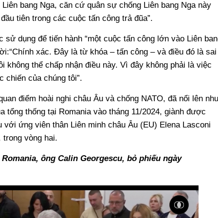
i Liên bang Nga, căn cứ quân sự chống Liên bang Nga này
đầu tiên trong các cuộc tấn công trả đũa”.
c sử dụng để tiến hành “một cuộc tấn công lớn vào Liên ban
i:“Chính xác. Đây là từ khóa – tấn công – và điều đó là sai
i không thể chấp nhận điều này. Vì đây không phải là việc
c chiến của chúng tôi”.
quan điểm hoài nghi châu Âu và chống NATO, đã nổi lên nh
a tổng thống tại Romania vào tháng 11/2024, giành được
u với ứng viên thân Liên minh châu Âu (EU) Elena Lasconi
trong vòng hai.
 Romania, ông Calin Georgescu, bỏ phiếu ngày