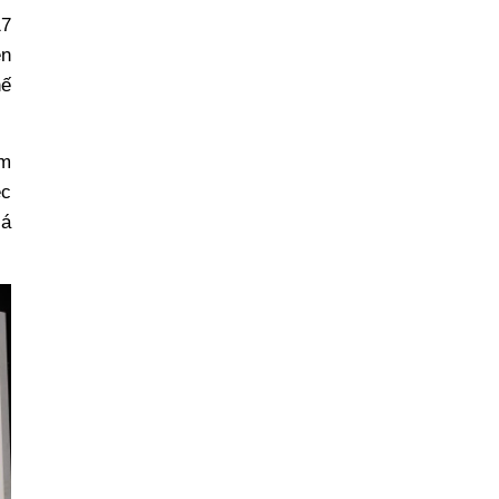
17
ện
hế
ám
ệc
cá