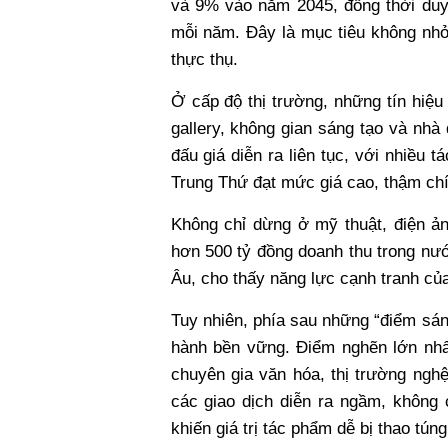
và 9% vào năm 2045, đồng thời duy
mỗi năm. Đây là mục tiêu không nhỏ
thực thụ.
Ở cấp độ thị trường, những tín hiệu
gallery, không gian sáng tạo và nhà
đấu giá diễn ra liên tục, với nhiều
Trung Thứ đạt mức giá cao, thậm chí
Không chỉ dừng ở mỹ thuật, điện ản
hơn 500 tỷ đồng doanh thu trong nư
Âu, cho thấy năng lực cạnh tranh của
Tuy nhiên, phía sau những “điểm sáng
hành bền vững. Điểm nghẽn lớn nhấ
chuyên gia văn hóa, thị trường ngh
các giao dịch diễn ra ngầm, không
khiến giá trị tác phẩm dễ bị thao túng