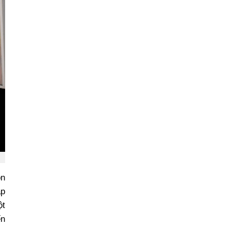
òn
áp
ột
ến