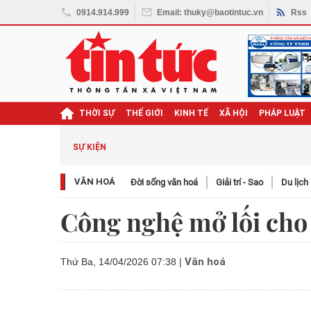
0914.914.999
Email: thuky@baotintuc.vn
Rss
THỜI SỰ
THẾ GIỚI
KINH TẾ
XÃ HỘI
PHÁP LUẬT
ghị quyết Đại hội XIV
SỰ KIỆN
VĂN HOÁ
Đời sống văn hoá
Giải trí - Sao
Du lịch
Công nghệ mở lối cho
Văn hoá
Thứ Ba, 14/04/2026 07:38
|