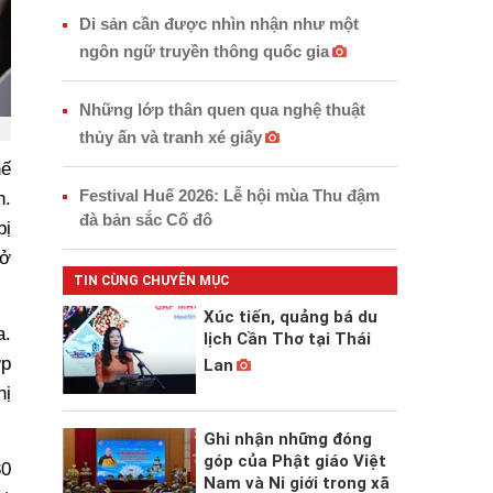
Di sản cần được nhìn nhận như một
ngôn ngữ truyền thông quốc gia
Những lớp thân quen qua nghệ thuật
thủy ấn và tranh xé giấy
hế
Festival Huế 2026: Lễ hội mùa Thu đậm
n.
đà bản sắc Cố đô
bị
mở
TIN CÙNG CHUYÊN MỤC
Xúc tiến, quảng bá du
a.
lịch Cần Thơ tại Thái
ớp
Lan
hị
Ghi nhận những đóng
góp của Phật giáo Việt
30
Nam và Ni giới trong xã