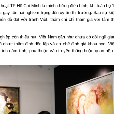
thuật TP Hồ Chí Minh là minh chứng điển hình, khi toàn bộ 
ả, gây tổn hại nghiêm trọng đến uy tín thị trường. Sau sự ki
nên dè dặt với tranh Việt, thậm chí chỉ tham gia với tâm t
nghiệp còn thiếu hụt. Việt Nam gần như chưa có đội ngũ gi
tổ chức thẩm định độc lập và cơ chế định giá khoa học. Vi
tính cảm tính, phụ thuộc vào truyền thông hoặc quan hệ 