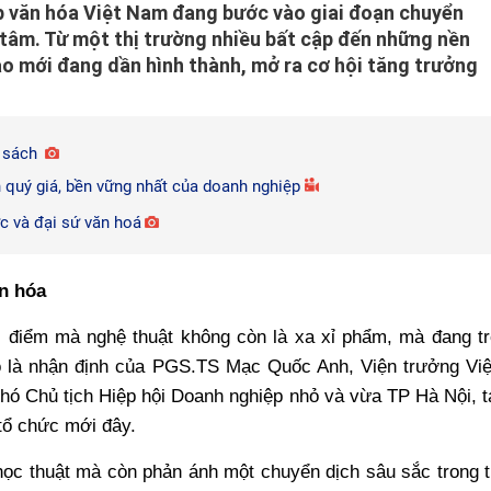
ệp văn hóa Việt Nam đang bước vào giai đoạn chuyển
 tâm. Từ một thị trường nhiều bất cập đến những nền
tạo mới đang dần hình thành, mở ra cơ hội tăng trưởng
ố sách
 quý giá, bền vững nhất của doanh nghiệp
c và đại sứ văn hoá
n hóa
i điểm mà nghệ thuật không còn là xa xỉ phẩm, mà đang t
Đó là nhận định của PGS.TS Mạc Quốc Anh, Viện trưởng Vi
Phó Chủ tịch Hiệp hội Doanh nghiệp nhỏ và vừa TP Hà Nội, t
tổ chức mới đây.
học thuật mà còn phản ánh một chuyển dịch sâu sắc trong 