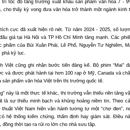
 trì tốc độ tăng trưởng xuất khẩu sản phẩm văn hóa 7 - 
, cho thấy kỳ vọng đưa văn hóa trở thành một ngành kinh 
 tích cực đã xuất hiện rõ nét. Từ năm 2024 - 2025, số lượ
 đấu giá tại Hà Nội và TP Hồ Chí Minh tăng mạnh. Các phi
 tác phẩm của Bùi Xuân Phái, Lê Phổ, Nguyễn Tư Nghiêm, M
 phá kỷ lục.
h Việt cũng ghi nhận bước tiến đáng kể. Bộ phim “Mai” đ
ớc và được phát hành tại hơn 100 rạp ở Mỹ, Canada và ch
 sản phẩm văn hóa Việt trên thị trường quốc tế.
” này là một thực tế khác, thị trường vẫn thiếu nền tảng v
t là sự thiếu minh bạch và khủng hoảng niềm tin. Theo c
ệ thuật Việt Nam hiện vận hành tương tự một “chợ đen”, n
 có hệ thống kiểm chứng, thẩm định hay giám sát. Điều n
, đồng thời tạo ra rủi ro lớn cho nhà sưu tập.