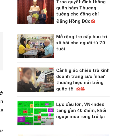
Trao quyết định thăng
quân hàm Thượng
tướng cho đồng chí
Đặng Hồng Đức
Mở rộng trợ cấp hưu trí
xã hội cho người từ 70
tuổi
Cảnh giác chiêu trò kinh
doanh trang sức ‘nhái’
thương hiệu nổi tiếng
quốc tế
rở
ện
Lực cầu lớn, VN-Index
ại
tăng gần 40 điểm, khối
ngoại mua ròng trở lại
tư