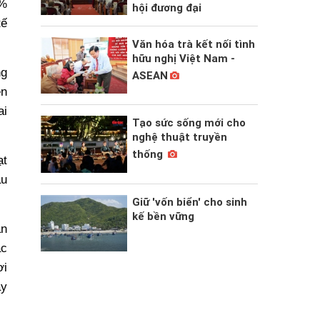
9%
hội đương đại
tế
Văn hóa trà kết nối tình
hữu nghị Việt Nam -
ng
ASEAN
ên
ai
Tạo sức sống mới cho
nghệ thuật truyền
thống
ạt
âu
Giữ 'vốn biển' cho sinh
kế bền vững
ận
ác
ơi
ày