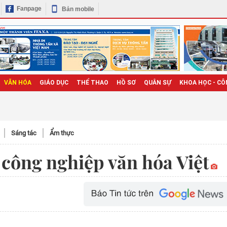
Fanpage
Bản mobile
VĂN HÓA
GIÁO DỤC
THỂ THAO
HỒ SƠ
QUÂN SỰ
KHOA HỌC - CÔ
Sáng tác
Ẩm thực
 công nghiệp văn hóa Việt