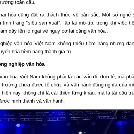
trường toàn cầu.
mại hóa cũng đặt ra thách thức về bản sắc. Một số nghệ 
tình trạng “siêu sản xuất”, lặp lại mô-típ, trong khi việc ti
làm dấy lên lo ngại về nguy cơ lai căng văn hóa .
nghiệp văn hóa Việt Nam không thiếu tiềm năng nhưng đa
uyển hóa tiềm năng thành giá trị.
ông nghiệp văn hóa
văn hóa Việt Nam không phải là các vấn đề đơn lẻ, mà ph
hị trường chưa được tổ chức và vận hành đúng nghĩa của m
 hiện nay không chỉ là cải thiện từng khâu, mà là tái cấu tr
 được hình thành và vận hành.