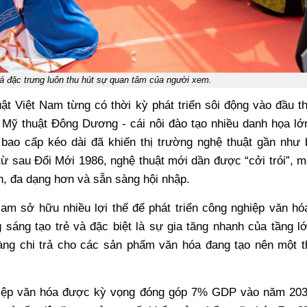
á đặc trưng luôn thu hút sự quan tâm của người xem.
uật Việt Nam từng có thời kỳ phát triển sôi động vào đầu t
 Mỹ thuật Đông Dương - cái nôi đào tạo nhiều danh họa lớ
 bao cấp kéo dài đã khiến thị trường nghệ thuật gần như 
 từ sau Đổi Mới 1986, nghệ thuật mới dần được “cởi trói”, 
n, đa dạng hơn và sẵn sàng hội nhập.
am sở hữu nhiều lợi thế để phát triển công nghiệp văn hó
 sáng tạo trẻ và đặc biệt là sự gia tăng nhanh của tầng l
àng chi trả cho các sản phẩm văn hóa đang tạo nên một t
ghiệp văn hóa được kỳ vọng đóng góp 7% GDP vào năm 20