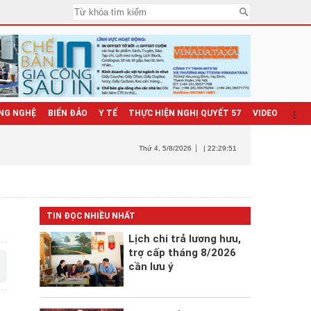
NG NGHỆ
BIỂN ĐẢO
Y TẾ
THỰC HIỆN NGHỊ QUYẾT 57
VIDEO
Thứ 4
, 5/8/2026
| 22:29:52
TIN ĐỌC NHIỀU NHẤT
Lịch chi trả lương hưu,
trợ cấp tháng 8/2026
cần lưu ý