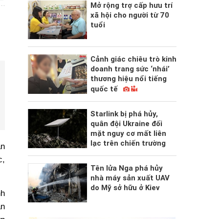
Mở rộng trợ cấp hưu trí
xã hội cho người từ 70
tuổi
Cảnh giác chiêu trò kinh
doanh trang sức ‘nhái’
thương hiệu nổi tiếng
quốc tế
Starlink bị phá hủy,
quân đội Ukraine đối
mặt nguy cơ mất liên
lạc trên chiến trường
ân
c,
Tên lửa Nga phá hủy
nhà máy sản xuất UAV
do Mỹ sở hữu ở Kiev
nh
ân