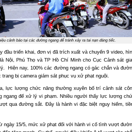
hiệu cảnh báo tại các đường ngang để tránh xảy ra tai nạn đáng tiếc.
 đầu triển khai, đơn vị đã trích xuất và chuyển 9 video, hì
 Hà Nội, Phú Thọ và TP Hồ Chí Minh cho Cục Cảnh sát gi
 lý. Hiện nay, 100% các đường ngang có gác chắn và đườ
trang bị camera giám sát phục vụ xử phạt nguội.
ua, lực lượng chức năng thường xuyên bố trí cảnh sát cô
ng ngang để xử lý vi phạm. Nhiều người thấy lực lượng ch
ợt qua đường sắt. Đây là hành vi đặc biệt nguy hiểm, ti
từ ngày 15/5, mức xử phạt đối với hành vi cố tình vượt đườ