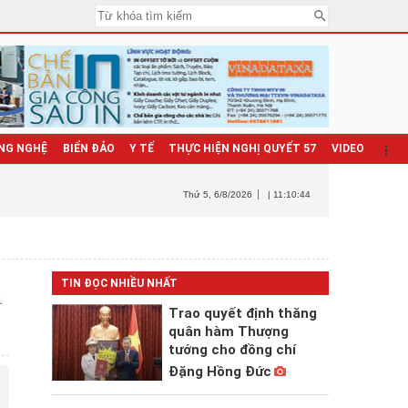
NG NGHỆ
BIỂN ĐẢO
Y TẾ
THỰC HIỆN NGHỊ QUYẾT 57
VIDEO
Thứ 5
, 6/8/2026
| 11:10:46
a
TIN ĐỌC NHIỀU NHẤT
Trao quyết định thăng
quân hàm Thượng
tướng cho đồng chí
Đặng Hồng Đức