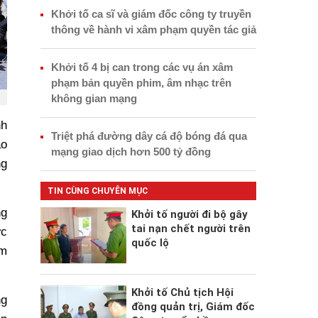
Khởi tố ca sĩ và giám đốc công ty truyền
thông về hành vi xâm phạm quyền tác giả
Khởi tố 4 bị can trong các vụ án xâm
phạm bản quyền phim, âm nhạc trên
không gian mạng
nh
Triệt phá đường dây cá độ bóng đá qua
ao
mạng giao dịch hơn 500 tỷ đồng
ng
TIN CÙNG CHUYÊN MỤC
ng
Khởi tố người đi bộ gây
tai nạn chết người trên
ức
quốc lộ
ềm
Khởi tố Chủ tịch Hội
ng
đồng quản trị, Giám đốc