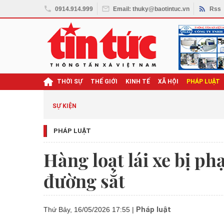
0914.914.999
Email: thuky@baotintuc.vn
Rss
THỜI SỰ
THẾ GIỚI
KINH TẾ
XÃ HỘI
PHÁP LUẬT
SỰ KIỆN
PHÁP LUẬT
Hàng loạt lái xe bị ph
đường sắt
Pháp luật
Thứ Bảy, 16/05/2026 17:55
|