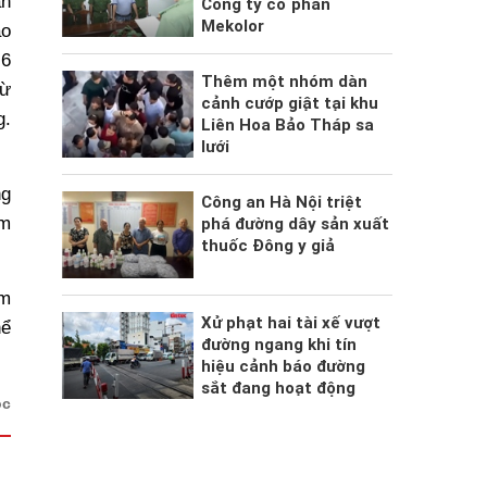
ắn
Công ty cổ phần
Mekolor
áo
 6
Thêm một nhóm dàn
từ
cảnh cướp giật tại khu
g.
Liên Hoa Bảo Tháp sa
lưới
ng
Công an Hà Nội triệt
ảm
phá đường dây sản xuất
thuốc Đông y giả
êm
Xử phạt hai tài xế vượt
hể
đường ngang khi tín
hiệu cảnh báo đường
sắt đang hoạt động
ộc