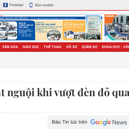
Fanpage
Bản mobile
VĂN HÓA
GIÁO DỤC
THỂ THAO
HỒ SƠ
QUÂN SỰ
KHOA HỌC - CÔ
ạt nguội khi vượt đèn đỏ qu