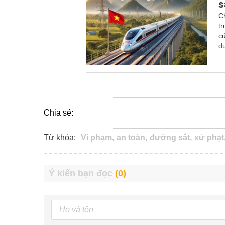
s
C
tr
c
đ
Chia sẻ:
Từ khóa:
Vi phạm,
an toàn,
đường sắt,
xử phạt