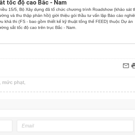
ắt tốc độ cao Bắc - Nam
hiều 15/5, Bộ Xây dựng đã tổ chức chương trình Roadshow (khảo sát t
ường và thu thập phản hồi) giới thiệu gói thầu tư vấn lập Báo cáo nghi
ứu khả thi (FS - bao gồm thiết kế kỹ thuật tổng thể FEED) thuộc Dự án
ường sắt tốc độ cao trên trục Bắc - Nam.
,
mức phạt,