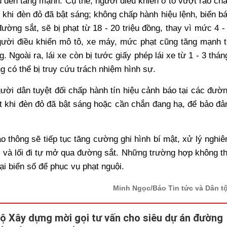
u đến tăng mạnh. Cụ thể, người điều khiển ô tô vượt rào ch
khi đèn đỏ đã bật sáng; không chấp hành hiệu lệnh, biển b
ờng sắt, sẽ bị phạt từ 18 - 20 triệu đồng, thay vì mức 4 -
người điều khiển mô tô, xe máy, mức phạt cũng tăng mạnh 
ng. Ngoài ra, lái xe còn bị tước giấy phép lái xe từ 1 - 3 thán
 có thể bị truy cứu trách nhiệm hình sự.
ời dân tuyệt đối chấp hành tín hiệu cảnh báo tại các đườ
t khi đèn đỏ đã bật sáng hoặc cần chắn đang hạ, để bảo đ
ao thông sẽ tiếp tục tăng cường ghi hình bí mật, xử lý nghi
 và lối đi tự mở qua đường sắt. Những trường hợp không t
ại biển số để phục vụ phạt nguội.
Minh Ngọc/Báo Tin tức và Dân t
ộ Xây dựng mời gọi tư vấn cho siêu dự án đường