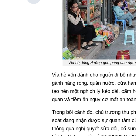
Vỉa hè, lòng đường gọn gàng sau đợt r
Vỉa hè vốn dành cho người đi bộ như
gánh hàng rong, quán nước, cửa hàng
tạo nên một nghịch lý kéo dài, cấm h
quan và tiềm ẩn nguy cơ mất an toàn
Trong bối cảnh đó, chủ trương thu p
soát đang nhận được sự quan tâm củ
thông qua nghị quyết sửa đổi, bổ sun