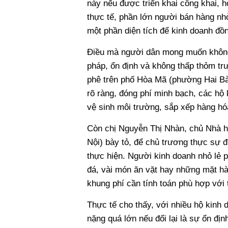
này nếu được triển khai công khai, 
thực tế, phần lớn người bán hàng nhỏ
một phần diện tích để kinh doanh đồ
Điều mà người dân mong muốn không
pháp, ổn định và không thấp thỏm tr
phê trên phố Hòa Mã (phường Hai Bà
rõ ràng, đóng phí minh bạch, các hộ 
vệ sinh môi trường, sắp xếp hàng hó
Còn chị Nguyễn Thị Nhàn, chủ Nhà 
Nội) bày tỏ, để chủ trương thực sự đ
thực hiện. Người kinh doanh nhỏ lẻ p
đá, vài món ăn vặt hay những mặt hàn
khung phí cần tính toán phù hợp với
Thực tế cho thấy, với nhiều hộ kinh 
nặng quá lớn nếu đổi lại là sự ổn đị