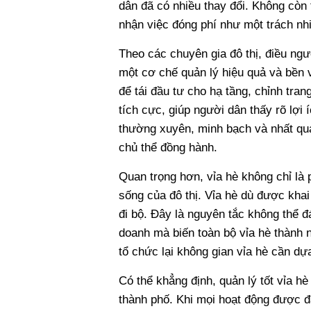
dân đã có nhiều thay đổi. Không còn 
nhận việc đóng phí như một trách n
Theo các chuyên gia đô thị, điều ngư
một cơ chế quản lý hiệu quả và bền
để tái đầu tư cho hạ tầng, chỉnh tran
tích cực, giúp người dân thấy rõ lợi 
thường xuyên, minh bạch và nhất quá
chủ thể đồng hành.
Quan trọng hơn, vỉa hè không chỉ là 
sống của đô thị. Vỉa hè dù được kha
đi bộ. Đây là nguyên tắc không thể đ
doanh mà biến toàn bộ vỉa hè thành 
tổ chức lại không gian vỉa hè cần dự
Có thể khẳng định, quản lý tốt vỉa h
thành phố. Khi mọi hoạt động được đ