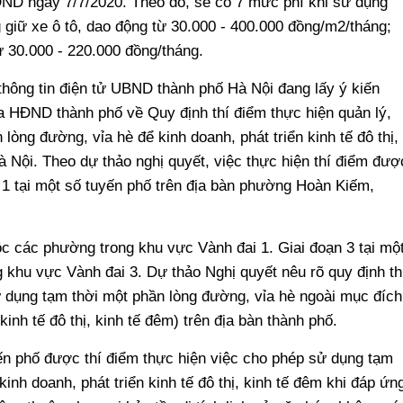
ĐND ngày 7/7/2020. Theo đó, sẽ có 7 mức phí khi sử dụng
 giữ xe ô tô, dao động từ 30.000 - 400.000 đồng/m2/tháng;
ừ 30.000 - 220.000 đồng/tháng.
 thông tin điện tử UBND thành phố Hà Nội đang lấy ý kiến
 HĐND thành phố về Quy định thí điểm thực hiện quản lý,
lòng đường, vỉa hè để kinh doanh, phát triển kinh tế đô thị,
à Nội. Theo dự thảo nghị quyết, việc thực hiện thí điểm đượ
n 1 tại một số tuyến phố trên địa bàn phường Hoàn Kiếm,
ộc các phường trong khu vực Vành đai 1. Giai đoạn 3 tại mộ
 khu vực Vành đai 3. Dự thảo Nghị quyết nêu rõ quy định th
ử dụng tạm thời một phần lòng đường, vỉa hè ngoài mục đích
kinh tế đô thị, kinh tế đêm) trên địa bàn thành phố.
ến phố được thí điểm thực hiện việc cho phép sử dụng tạm
inh doanh, phát triển kinh tế đô thị, kinh tế đêm khi đáp ứn