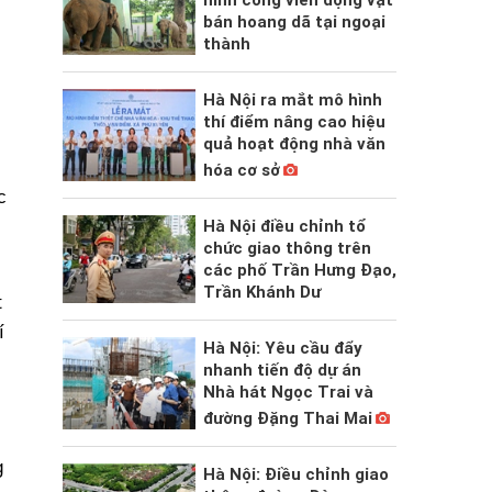
bán hoang dã tại ngoại
thành
Hà Nội ra mắt mô hình
thí điểm nâng cao hiệu
quả hoạt động nhà văn
hóa cơ sở
c
Hà Nội điều chỉnh tổ
chức giao thông trên
các phố Trần Hưng Đạo,
Trần Khánh Dư
t
í
Hà Nội: Yêu cầu đẩy
nhanh tiến độ dự án
Nhà hát Ngọc Trai và
đường Đặng Thai Mai
g
Hà Nội: Điều chỉnh giao