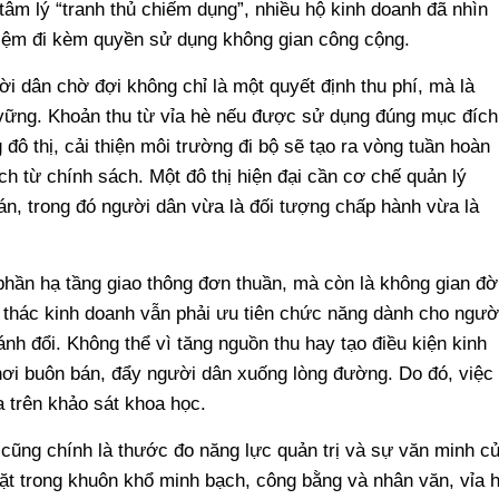
tâm lý “tranh thủ chiếm dụng”, nhiều hộ kinh doanh đã nhìn
hiệm đi kèm quyền sử dụng không gian công cộng.
ời dân chờ đợi không chỉ là một quyết định thu phí, mà là
 vững. Khoản thu từ vỉa hè nếu được sử dụng đúng mục đích
g đô thị, cải thiện môi trường đi bộ sẽ tạo ra vòng tuần hoàn
ích từ chính sách. Một đô thị hiện đại cần cơ chế quản lý
n, trong đó người dân vừa là đối tượng chấp hành vừa là
phần hạ tầng giao thông đơn thuần, mà còn là không gian đờ
i thác kinh doanh vẫn phải ưu tiên chức năng dành cho ngườ
ánh đổi. Không thể vì tăng nguồn thu hay tạo điều kiện kinh
nơi buôn bán, đẩy người dân xuống lòng đường. Do đó, việc
a trên khảo sát khoa học.
è cũng chính là thước đo năng lực quản trị và sự văn minh c
ặt trong khuôn khổ minh bạch, công bằng và nhân văn, vỉa 