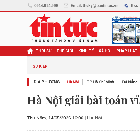
0914.914.999
Email: thuky@baotintuc.vn
Rss
THỜI SỰ
THẾ GIỚI
KINH TẾ
XÃ HỘI
PHÁP LUẬT
SỰ KIỆN
ĐỊA PHƯƠNG
Hà Nội
TP Hồ Chí Minh
Đà Nẵng
Hà Nội giải bài toán 
Hà Nội
Thứ Năm, 14/05/2026 16:00
|