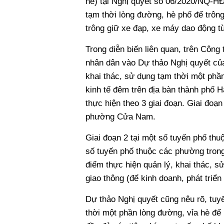
hè) tại Nghị quyết số 06/2020/NQ-H
tạm thời lòng đường, hè phố để trông
trông giữ xe đạp, xe máy dao động t
Trong diễn biến liên quan, trên Công
nhân dân vào Dự thảo Nghị quyết của
khai thác, sử dụng tạm thời một phần 
kinh tế đêm trên địa bàn thành phố H
thực hiện theo 3 giai đoạn. Giai đoạ
phường Cửa Nam.
Giai đoạn 2 tại một số tuyến phố thu
số tuyến phố thuộc các phường trong
điểm thực hiện quản lý, khai thác, s
giao thông (để kinh doanh, phát triển 
Dự thảo Nghị quyết cũng nêu rõ, tuy
thời một phần lòng đường, vỉa hè để k