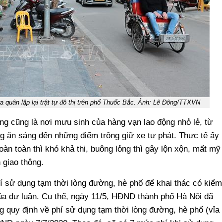
a quân lập lại trật tự đô thị trên phố Thuốc Bắc. Ảnh: Lê Đông/TTXVN
ng cũng là nơi mưu sinh của hàng vạn lao động nhỏ lẻ, từ
 ăn sáng đến những điểm trông giữ xe tự phát. Thực tế ấy
oàn toàn thì khó khả thi, buông lỏng thì gây lộn xộn, mất mỹ
 giao thông.
hí sử dụng tạm thời lòng đường, hè phố để khai thác có kiểm
a dư luận. Cụ thể, ngày 11/5, HĐND thành phố Hà Nội đã
g quy định về phí sử dụng tạm thời lòng đường, hè phố (vỉa