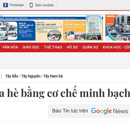
Fanpage
Bản mobile
VĂN HÓA
GIÁO DỤC
THỂ THAO
HỒ SƠ
QUÂN SỰ
KHOA HỌC - CÔ
Tây Bắc - Tây Nguyên - Tây Nam bộ
vỉa hè bằng cơ chế minh bạc