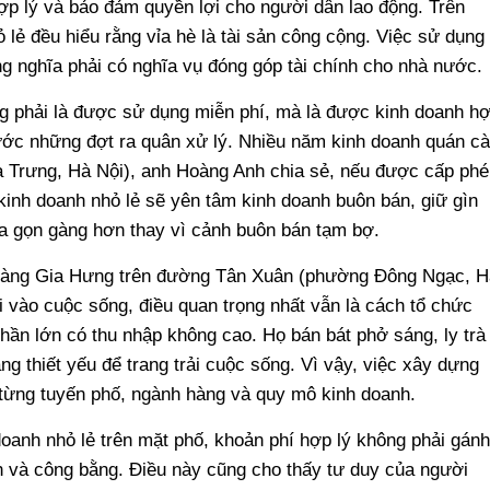
hợp lý và bảo đảm quyền lợi cho người dân lao động. Trên
 lẻ đều hiểu rằng vỉa hè là tài sản công cộng. Việc sử dụng
ng nghĩa phải có nghĩa vụ đóng góp tài chính cho nhà nước.
 phải là được sử dụng miễn phí, mà là được kinh doanh h
ước những đợt ra quân xử lý. Nhiều năm kinh doanh quán cà
 Trưng, Hà Nội), anh Hoàng Anh chia sẻ, nếu được cấp phé
kinh doanh nhỏ lẻ sẽ yên tâm kinh doanh buôn bán, giữ gìn
a gọn gàng hơn thay vì cảnh buôn bán tạm bợ.
hàng Gia Hưng trên đường Tân Xuân (phường Đông Ngạc, H
i vào cuộc sống, điều quan trọng nhất vẫn là cách tổ chức
hần lớn có thu nhập không cao. Họ bán bát phở sáng, ly trà
g thiết yếu để trang trải cuộc sống. Vì vậy, việc xây dựng
 từng tuyến phố, ngành hàng và quy mô kinh doanh.
doanh nhỏ lẻ trên mặt phố, khoản phí hợp lý không phải gánh
nh và công bằng. Điều này cũng cho thấy tư duy của người