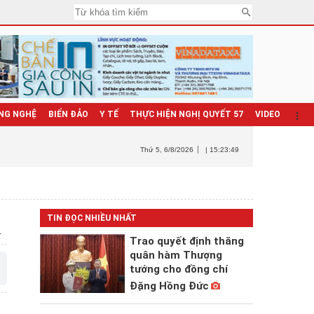
NG NGHỆ
BIỂN ĐẢO
Y TẾ
THỰC HIỆN NGHỊ QUYẾT 57
VIDEO
Thứ 5
, 6/8/2026
| 15:23:50
h
TIN ĐỌC NHIỀU NHẤT
Trao quyết định thăng
quân hàm Thượng
tướng cho đồng chí
Đặng Hồng Đức