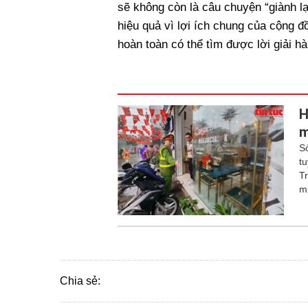
sẽ không còn là câu chuyện “giành l
hiệu quả vì lợi ích chung của cộng đồ
hoàn toàn có thể tìm được lời giải hà
H
m
S
t
T
m
Chia sẻ: