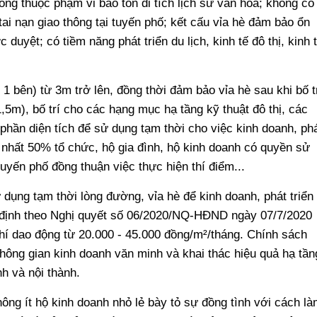
ông thuộc phạm vi bảo tồn di tích lịch sử văn hóa; không có
tai nạn giao thông tại tuyến phố; kết cấu vỉa hè đảm bảo ổn
 duyệt; có tiềm năng phát triển du lịch, kinh tế đô thị, kinh 
o 1 bên) từ 3m trở lên, đồng thời đảm bảo vỉa hè sau khi bố t
 1,5m), bố trí cho các hạng mục hạ tầng kỹ thuật đô thị, các
phần diện tích để sử dụng tạm thời cho việc kinh doanh, ph
 ít nhất 50% tổ chức, hộ gia đình, hộ kinh doanh có quyền sử
tuyến phố đồng thuận việc thực hiện thí điểm...
 dụng tạm thời lòng đường, vỉa hè để kinh doanh, phát triển
c định theo Nghị quyết số 06/2020/NQ-HĐND ngày 07/7/2020
í dao động từ 20.000 - 45.000 đồng/m²/tháng. Chính sách
 không gian kinh doanh văn minh và khai thác hiệu quả hạ tần
nh và nội thành.
ông ít hộ kinh doanh nhỏ lẻ bày tỏ sự đồng tình với cách là