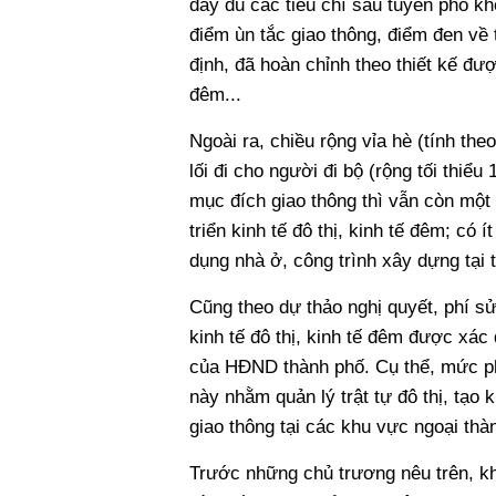
đầy đủ các tiêu chí sau tuyến phố kh
điểm ùn tắc giao thông, điểm đen về 
định, đã hoàn chỉnh theo thiết kế được
đêm...
Ngoài ra, chiều rộng vỉa hè (tính the
lối đi cho người đi bộ (rộng tối thiểu
mục đích giao thông thì vẫn còn một 
triển kinh tế đô thị, kinh tế đêm; có
dụng nhà ở, công trình xây dựng tại 
Cũng theo dự thảo nghị quyết, phí sử
kinh tế đô thị, kinh tế đêm được xá
của HĐND thành phố. Cụ thể, mức ph
này nhằm quản lý trật tự đô thị, tạo
giao thông tại các khu vực ngoại thà
Trước những chủ trương nêu trên, kh