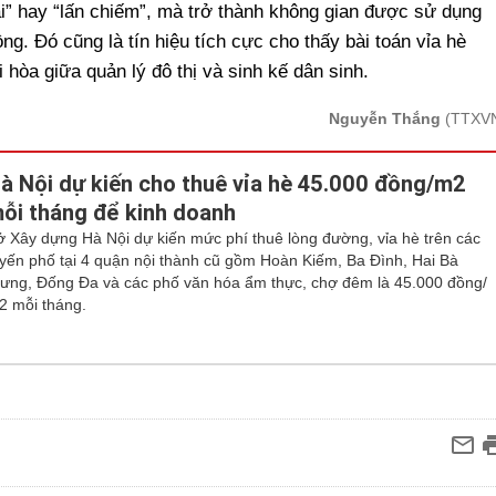
ại” hay “lấn chiếm”, mà trở thành không gian được sử dụng
ng. Đó cũng là tín hiệu tích cực cho thấy bài toán vỉa hè
i hòa giữa quản lý đô thị và sinh kế dân sinh.
Nguyễn Thắng
(TTXV
à Nội dự kiến cho thuê vỉa hè 45.000 đồng/m2
ỗi tháng để kinh doanh
ở Xây dựng Hà Nội dự kiến mức phí thuê lòng đường, vỉa hè trên các
uyến phố tại 4 quận nội thành cũ gồm Hoàn Kiếm, Ba Đình, Hai Bà
rưng, Đống Đa và các phố văn hóa ẩm thực, chợ đêm là 45.000 đồng/
2 mỗi tháng.