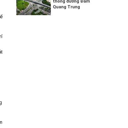
thông đường Đàm
Quang Trung
tế
rí
át
g
m