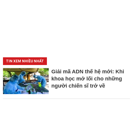
TIN XEM NHIỀU NHẤT
Giải mã ADN thế hệ mới: Khi
khoa học mở lối cho những
người chiến sĩ trở về