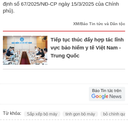
định số 67/2025/NĐ-CP ngày 15/3/2025 của Chính
phủ).
XM/Báo Tin tức và Dân tộc
Tiếp tục thúc đẩy hợp tác lĩnh
vực bảo hiểm y tế Việt Nam -
Trung Quốc
Từ khóa:
Sắp xếp bộ máy
tinh gọn bộ máy
bỏ chính quy