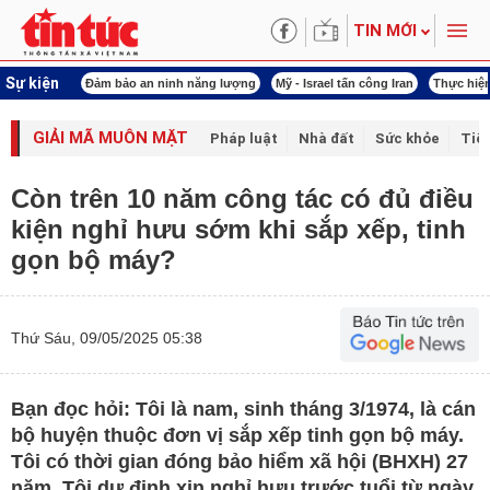
TIN MỚI
Sự kiện
ội khóa XVI
Đảm bảo an ninh năng lượng
Mỹ - Israel tấn công Iran
Thực hiện
GIẢI MÃ MUÔN MẶT
Pháp luật
Nhà đất
Sức khỏe
Tiê
Còn trên 10 năm công tác có đủ điều
kiện nghỉ hưu sớm khi sắp xếp, tinh
gọn bộ máy?
Thứ Sáu, 09/05/2025 05:38
Bạn đọc hỏi: Tôi là nam, sinh tháng 3/1974, là cán
bộ huyện thuộc đơn vị sắp xếp tinh gọn bộ máy.
Tôi có thời gian đóng bảo hiểm xã hội (BHXH) 27
năm. Tôi dự định xin nghỉ hưu trước tuổi từ ngày