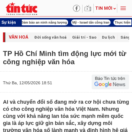
TIN MỚI
Sự kiện
 năng lượng
Mỹ - Israel tấn công Iran
Thực hiện Nghị quyết 80
Thực hiện Ngh
VĂN HOÁ
Đời sống văn hoá
Giải trí - Sao
Du lịch
Sáng 
TP Hồ Chí Minh tìm động lực mới từ
công nghiệp văn hóa
Thứ Ba, 12/05/2026 18:51
AI và chuyển đổi số đang mở ra cơ hội chưa từng
có cho công nghiệp văn hóa Việt Nam. Nhưng
cùng với khả năng lan tỏa sức mạnh mềm quốc
gia là áp lực giữ gìn bản sắc, xây dựng môi
trường văn hóa số lành mạnh và định hình hệ giá