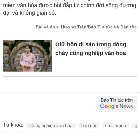
mềm văn hóa được bồi đắp từ chính đời sống đương
đại và không gian số.
Bài và ảnh: Hương Trần/Báo Tin tức và Dân tộc
Giữ hồn di sản trong dòng
chảy công nghiệp văn hóa
Từ khóa:
Công nghiệp văn hóa
báo chí
sức mạnh
giá