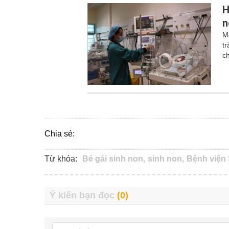
H
n
M
t
c
Chia sẻ:
Từ khóa:
Bé gái sinh non,
sinh non,
Bệnh viện