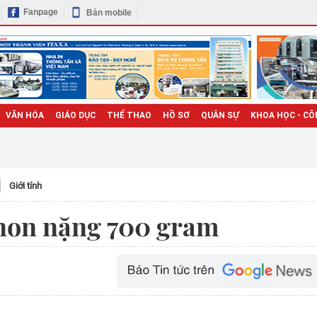
Fanpage
Bản mobile
VĂN HÓA
GIÁO DỤC
THỂ THAO
HỒ SƠ
QUÂN SỰ
KHOA HỌC - CÔ
Giới tính
 non nặng 700 gram