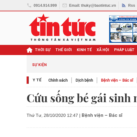
0914.914.999
Email: thuky@baotintuc.vn
Rss
THỜI SỰ
THẾ GIỚI
KINH TẾ
XÃ HỘI
PHÁP LUẬT
SỰ KIỆN
Y TẾ
Chính sách
Dịch bệnh
Bệnh viện – Bác sĩ
Cứu sống bé gái sinh
Bệnh viện – Bác sĩ
Thứ Tư, 28/10/2020 12:47
|