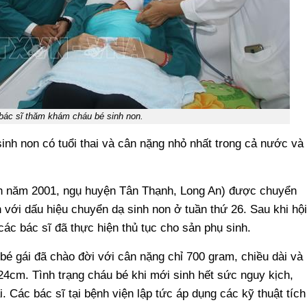
bác sĩ thăm khám cháu bé sinh non.
inh non có tuổi thai và cân nặng nhỏ nhất trong cả nước và
inh năm 2001, ngụ huyện Tân Thạnh, Long An) được chuyển
ới dấu hiệu chuyển dạ sinh non ở tuần thứ 26. Sau khi hội
các bác sĩ đã thực hiện thủ tục cho sản phụ sinh.
bé gái đã chào đời với cân nặng chỉ 700 gram, chiều dài và
24cm. Tình trạng cháu bé khi mới sinh hết sức nguy kịch,
. Các bác sĩ tại bệnh viện lập tức áp dụng các kỹ thuật tích