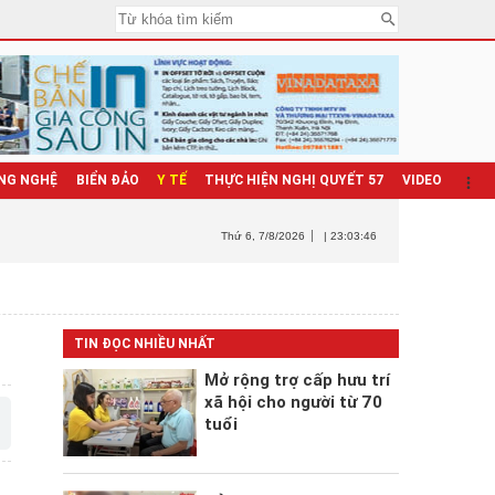
NG NGHỆ
BIỂN ĐẢO
Y TẾ
THỰC HIỆN NGHỊ QUYẾT 57
VIDEO
Thứ 6
, 7/8/2026
| 23:03:47
TIN ĐỌC NHIỀU NHẤT
Mở rộng trợ cấp hưu trí
xã hội cho người từ 70
tuổi