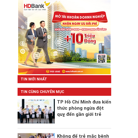
TIN MỚI NHẤT
TIN CÙNG CHUYÊN MỤC
TP Hồ Chí Minh đưa kiến
thức phòng ngừa đột
quỵ đến gần giới trẻ
Không để trẻ mắc bệnh