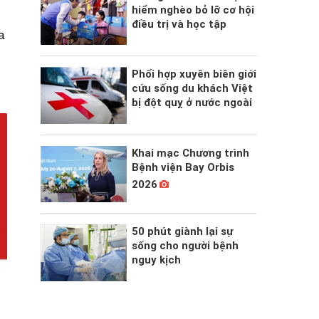
hiểm nghèo bỏ lỡ cơ hội
điều trị và học tập
a
Phối hợp xuyên biên giới
cứu sống du khách Việt
bị đột quỵ ở nước ngoài
Khai mạc Chương trình
Bệnh viện Bay Orbis
2026
50 phút giành lại sự
sống cho người bệnh
nguy kịch