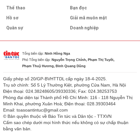
Thể thao
Bạn đọc
Hồ sơ
Giải mã muôn mặt
Quân sự
Doanh nghiệp
Tổng biên tập:
Ninh Hồng Nga
Phó Tổng biên tập:
Nguyễn Trọng Chính, Phạm Thị Tuyết,
Phạm Thuỳ Hương, Đinh Quang Dũng
Giấy phép số 20/GP-BVHTTDL cấp ngày 18-4-2025.
Trụ sở chính: Số 5 Lý Thường Kiệt, phường Cửa Nam, Hà Nội
Điện thoại: 024.38248605/39330336; Fax: 024.38253753
Phòng đại diện tại Thành phố Hồ Chí Minh: 116 - 118 Nguyễn Thị
Minh Khai, phường Xuân Hoà; Điện thoại: 028.39303464
Email: toasoantintuc@gmail.com
© Bản quyền thuộc về Báo Tin tức và Dân tộc - TTXVN
Cấm sao chép dưới mọi hình thức nếu không có sự chấp thuận
bằng văn bản.