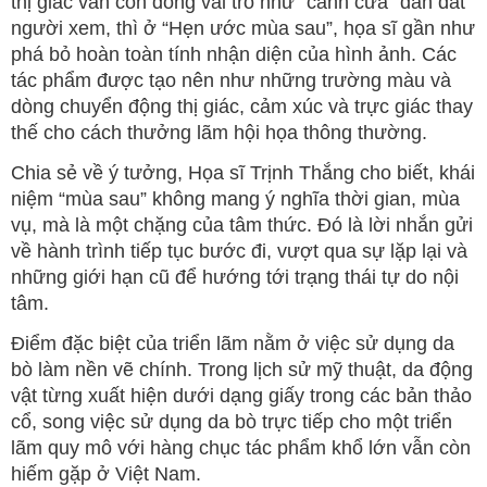
thị giác vẫn còn đóng vai trò như “cánh cửa” dẫn dắt
người xem, thì ở “Hẹn ước mùa sau”, họa sĩ gần như
phá bỏ hoàn toàn tính nhận diện của hình ảnh. Các
tác phẩm được tạo nên như những trường màu và
dòng chuyển động thị giác, cảm xúc và trực giác thay
thế cho cách thưởng lãm hội họa thông thường.
Chia sẻ về ý tưởng, Họa sĩ Trịnh Thắng cho biết, khái
niệm “mùa sau” không mang ý nghĩa thời gian, mùa
vụ, mà là một chặng của tâm thức. Đó là lời nhắn gửi
về hành trình tiếp tục bước đi, vượt qua sự lặp lại và
những giới hạn cũ để hướng tới trạng thái tự do nội
tâm.
Điểm đặc biệt của triển lãm nằm ở việc sử dụng da
bò làm nền vẽ chính. Trong lịch sử mỹ thuật, da động
vật từng xuất hiện dưới dạng giấy trong các bản thảo
cổ, song việc sử dụng da bò trực tiếp cho một triển
lãm quy mô với hàng chục tác phẩm khổ lớn vẫn còn
hiếm gặp ở Việt Nam.