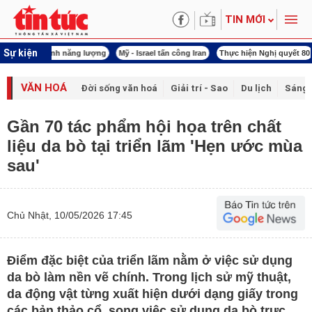
TIN MỚI
Sự kiện
 năng lượng
Mỹ - Israel tấn công Iran
Thực hiện Nghị quyết 80
Thực hiện Ngh
VĂN HOÁ
Đời sống văn hoá
Giải trí - Sao
Du lịch
Sáng 
Gần 70 tác phẩm hội họa trên chất
liệu da bò tại triển lãm 'Hẹn ước mùa
sau'
Chủ Nhật, 10/05/2026 17:45
Điểm đặc biệt của triển lãm nằm ở việc sử dụng
da bò làm nền vẽ chính. Trong lịch sử mỹ thuật,
da động vật từng xuất hiện dưới dạng giấy trong
các bản thảo cổ, song việc sử dụng da bò trực