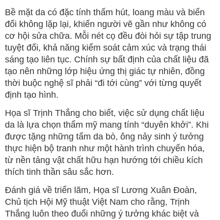
Bề mặt da có đặc tính thấm hút, loang màu và biến
đổi không lặp lại, khiến người vẽ gần như không có
cơ hội sửa chữa. Mỗi nét cọ đều đòi hỏi sự tập trung
tuyệt đối, khả năng kiểm soát cảm xúc và trạng thái
sáng tạo liên tục. Chính sự bất định của chất liệu đã
tạo nên những lớp hiệu ứng thị giác tự nhiên, đồng
thời buộc nghệ sĩ phải “đi tới cùng” với từng quyết
định tạo hình.
Họa sĩ Trịnh Thắng cho biết, việc sử dụng chất liệu
da là lựa chọn thẩm mỹ mang tính “duyên khởi”. Khi
được tặng những tấm da bò, ông nảy sinh ý tưởng
thực hiện bộ tranh như một hành trình chuyển hóa,
từ nền tảng vật chất hữu hạn hướng tới chiều kích
thích tinh thần sâu sắc hơn.
Đánh giá về triển lãm, Họa sĩ Lương Xuân Đoàn,
Chủ tịch Hội Mỹ thuật Việt Nam cho rằng, Trịnh
Thắng luôn theo đuổi những ý tưởng khác biệt và