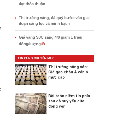
đạt thỏa thuận
Thị trường vàng, đá quý bước vào giai
đoạn sàng lọc và minh bạch
m
Giá vàng SJC sáng 4/8 giảm 1 triệu
đồng/lượng
TIN CÙNG CHUYÊN MỤC
Thị trường nông sản:
Giá gạo châu Á vẫn ở
mức cao
c
Bài toán niềm tin phía
sau đà suy yếu của
đồng yen