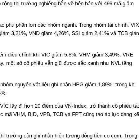
ộ rộng thị trường nghiêng hẳn về bên bán với 499 mã giảm
bao phủ phần lớn các nhóm ngành. Trong nhóm tài chính, VIX
giảm 3,21%, VND giảm 4,26%, SSI giảm 2,41% và TCB giả
điểm điều chỉnh khi VIC giảm 5,8%, VHM giảm 3,49%, VRE
y, một số cổ phiếu vẫn giữ được sắc xanh như NVL tăng
hóm nguyên vật liệu ghi nhận HPG giảm 1,89%; trong khi
5%.
VIC lấy đi hơn 20 điểm của VN-Index, trở thành cổ phiếu tá
 Các mã VHM, BID, VPB, TCB và FPT cũng tạo áp lực đáng kể
thị trường còn ghi nhận hiện tượng dòng tiền co cụm. Trong