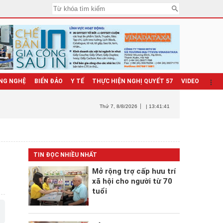
NG NGHỆ
BIỂN ĐẢO
Y TẾ
THỰC HIỆN NGHỊ QUYẾT 57
VIDEO
Thứ 7
, 8/8/2026
| 13:41:42
TIN ĐỌC NHIỀU NHẤT
Mở rộng trợ cấp hưu trí
xã hội cho người từ 70
tuổi