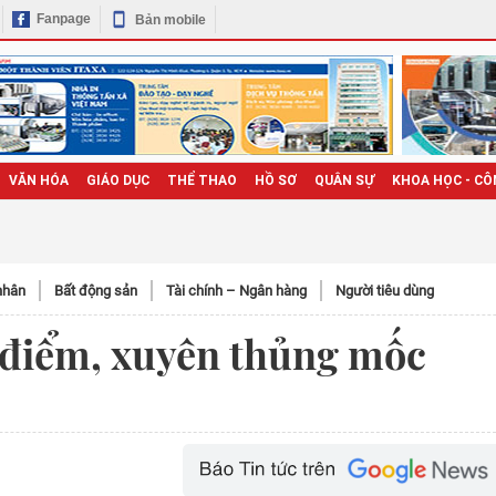
Fanpage
Bản mobile
VĂN HÓA
GIÁO DỤC
THỂ THAO
HỒ SƠ
QUÂN SỰ
KHOA HỌC - CÔ
nhân
Bất động sản
Tài chính – Ngân hàng
Người tiêu dùng
 điểm, xuyên thủng mốc