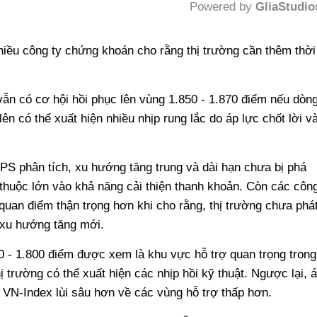
Powered by 
GliaStudio
Mute
iều công ty chứng khoán cho rằng thị trường cần thêm thời
n có cơ hội hồi phục lên vùng 1.850 - 1.870 điểm nếu dòn
i lên có thể xuất hiện nhiều nhịp rung lắc do áp lực chốt lời v
PS phân tích, xu hướng tăng trung và dài hạn chưa bị phá
 thuộc lớn vào khả năng cải thiện thanh khoản. Còn các côn
uan điểm thận trọng hơn khi cho rằng, thị trường chưa phá
 xu hướng tăng mới.
0 - 1.800 điểm được xem là khu vực hỗ trợ quan trọng trong
 trường có thể xuất hiện các nhịp hồi kỹ thuật. Ngược lại, 
ến VN-Index lùi sâu hơn về các vùng hỗ trợ thấp hơn.