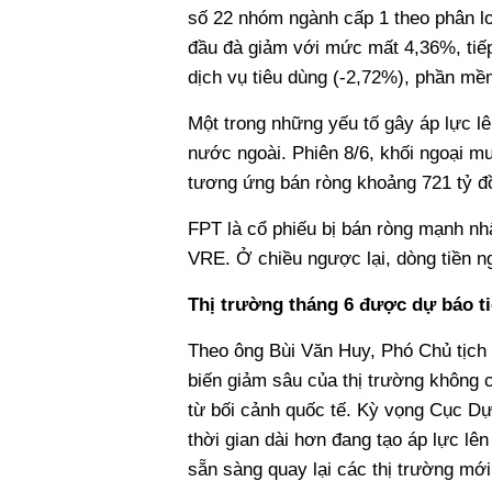
số 22 nhóm ngành cấp 1 theo phân lo
đầu đà giảm với mức mất 4,36%, tiếp 
dịch vụ tiêu dùng (-2,72%), phần mềm
Một trong những yếu tố gây áp lực lê
nước ngoài. Phiên 8/6, khối ngoại mu
tương ứng bán ròng khoảng 721 tỷ đ
FPT là cổ phiếu bị bán ròng mạnh nhấ
VRE. Ở chiều ngược lại, dòng tiền n
Thị trường tháng 6 được dự báo ti
Theo ông Bùi Văn Huy, Phó Chủ tịch
biến giảm sâu của thị trường không c
từ bối cảnh quốc tế. Kỳ vọng Cục Dự 
thời gian dài hơn đang tạo áp lực lên
sẵn sàng quay lại các thị trường mới