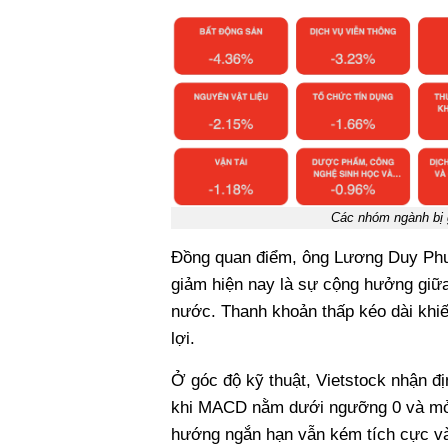
Các nhóm ngành bị 
Đồng quan điểm, ông Lương Duy Phư
giảm hiện nay là sự cộng hưởng giữa 
nước. Thanh khoản thấp kéo dài khiế
lợi.
Ở góc độ kỹ thuật, Vietstock nhận đị
khi MACD nằm dưới ngưỡng 0 và mở r
hướng ngắn hạn vẫn kém tích cực và t