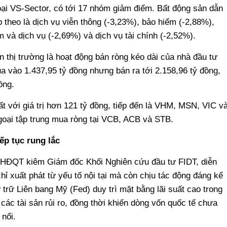
ại VS-Sector, có tới 17 nhóm giảm điểm. Bất động sản dẫn
theo là dịch vụ viễn thông (-3,23%), bảo hiểm (-2,88%),
 và dịch vụ (-2,69%) và dịch vụ tài chính (-2,52%).
n thị trường là hoạt động bán ròng kéo dài của nhà đầu tư
a vào 1.437,95 tỷ đồng nhưng bán ra tới 2.158,96 tỷ đồng,
ồng.
t với giá trị hơn 121 tỷ đồng, tiếp đến là VHM, MSN, VIC v
goại tập trung mua ròng tại VCB, ACB và STB.
ếp tục rung lắc
 HĐQT kiêm Giám đốc Khối Nghiên cứu đầu tư FIDT, diễn
hỉ xuất phát từ yếu tố nội tại mà còn chịu tác động đáng kể
trữ Liên bang Mỹ (Fed) duy trì mặt bằng lãi suất cao trong
 các tài sản rủi ro, đồng thời khiến dòng vốn quốc tế chưa
 nổi.