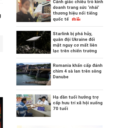
Cảnh giác chiêu trò kinh
doanh trang sức ‘nhái’
thương hiệu nổi tiếng
g
quốc tế
i
Starlink bị phá hủy,
quân đội Ukraine đối
mặt nguy cơ mất liên
lạc trên chiến trường
Romania khẩn cấp đánh
chìm 4 sà lan trên sông
Danube
Hạ dần tuổi hưởng trợ
cấp hưu trí xã hội xuống
70 tuổi