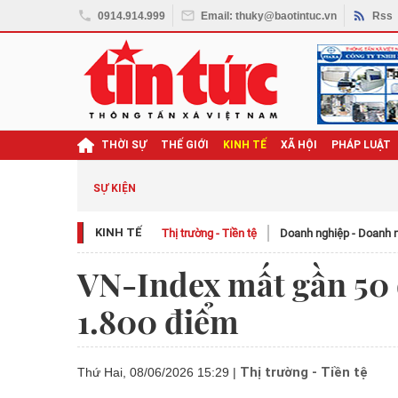
0914.914.999
Email: thuky@baotintuc.vn
Rss
THỜI SỰ
THẾ GIỚI
KINH TẾ
XÃ HỘI
PHÁP LUẬT
SỰ KIỆN
KINH TẾ
Thị trường - Tiền tệ
Doanh nghiệp - Doanh 
VN-Index mất gần 50
1.800 điểm
Thị trường - Tiền tệ
Thứ Hai, 08/06/2026 15:29
|