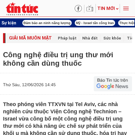
TIN MỚI
Sự kiện
ội khóa XVI
Đảm bảo an ninh năng lượng
Mỹ - Israel tấn công Iran
Thực hiện
GIẢI MÃ MUÔN MẶT
Pháp luật
Nhà đất
Sức khỏe
Tiê
Công nghệ điều trị ung thư mới
không cần dùng thuốc
Thứ Sáu, 12/06/2026 14:45
Theo phóng viên TTXVN tại Tel Aviv, các nhà
nghiên cứu thuộc Viện Công nghệ Technion –
Israel vừa công bố một công nghệ điều trị ung
thư mới có khả năng ức chế sự phát triển của
khối u mà không cần sử dụng thuốc, hóa trị hay