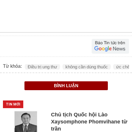
Từ khóa:
Điều trị ung thư
không cần dùng thuốc
ức chế 
BÌNH LUẬN
TIN MỚI
Chủ tịch Quốc hội Lào
Xaysomphone Phomvihane từ
trần