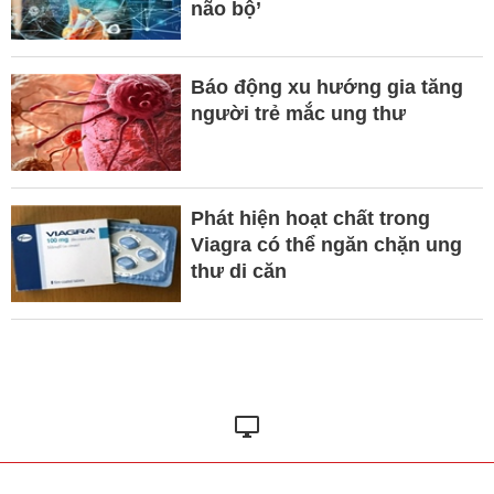
não bộ’
Báo động xu hướng gia tăng
người trẻ mắc ung thư
Phát hiện hoạt chất trong
Viagra có thể ngăn chặn ung
thư di căn