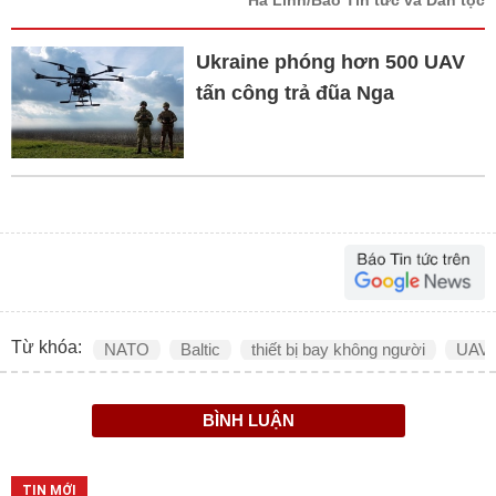
Ukraine phóng hơn 500 UAV
tấn công trả đũa Nga
Từ khóa:
NATO
Baltic
thiết bị bay không người
UAV
BÌNH LUẬN
TIN MỚI