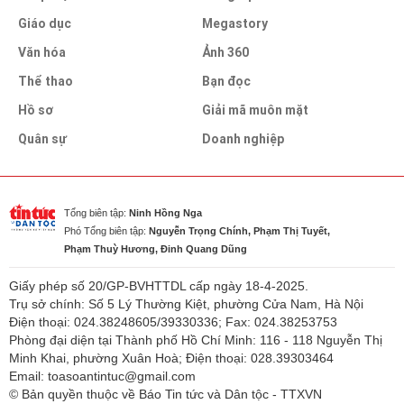
Giáo dục
Megastory
Văn hóa
Ảnh 360
Thể thao
Bạn đọc
Hồ sơ
Giải mã muôn mặt
Quân sự
Doanh nghiệp
Tổng biên tập:
Ninh Hồng Nga
Phó Tổng biên tập:
Nguyễn Trọng Chính, Phạm Thị Tuyết,
Phạm Thuỳ Hương, Đinh Quang Dũng
Giấy phép số 20/GP-BVHTTDL cấp ngày 18-4-2025.
Trụ sở chính: Số 5 Lý Thường Kiệt, phường Cửa Nam, Hà Nội
Điện thoại: 024.38248605/39330336; Fax: 024.38253753
Phòng đại diện tại Thành phố Hồ Chí Minh: 116 - 118 Nguyễn Thị
Minh Khai, phường Xuân Hoà; Điện thoại: 028.39303464
Email: toasoantintuc@gmail.com
© Bản quyền thuộc về Báo Tin tức và Dân tộc - TTXVN