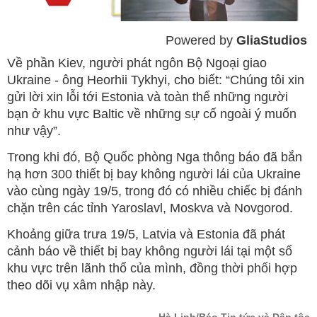
Powered by 
GliaStudios
Mute
Về phần Kiev, người phát ngôn Bộ Ngoại giao
Ukraine - ông Heorhii Tykhyi, cho biết: “Chúng tôi xin
gửi lời xin lỗi tới Estonia và toàn thể những người
bạn ở khu vực Baltic về những sự cố ngoài ý muốn
như vậy”.
Trong khi đó, Bộ Quốc phòng Nga thông báo đã bắn
hạ hơn 300 thiết bị bay không người lái của Ukraine
vào cùng ngày 19/5, trong đó có nhiều chiếc bị đánh
chặn trên các tỉnh Yaroslavl, Moskva và Novgorod.
Khoảng giữa trưa 19/5, Latvia và Estonia đã phát
cảnh báo về thiết bị bay không người lái tại một số
khu vực trên lãnh thổ của mình, đồng thời phối hợp
theo dõi vụ xâm nhập này.
Hà Linh/Báo Tin tức và Dân tộc