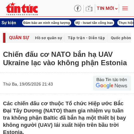
TIN MỚI
Sự kiện
ội khóa XVI
Đảm bảo an ninh năng lượng
Mỹ - Israel tấn công Iran
Thực hiện
QUÂN SỰ
Hồ sơ quân sự
Tập trận - Diễn tập
Quốc phòng
Chiến đấu cơ NATO bắn hạ UAV
Ukraine lạc vào không phận Estonia
Thứ Ba, 19/05/2026 21:43
Các chiến đấu cơ thuộc Tổ chức Hiệp ước Bắc
Đại Tây Dương (NATO) tham gia nhiệm vụ tuần
tra không phận Baltic đã bắn hạ một thiết bị bay
không người (UAV) lái xuất hiện trên bầu trời
Estonia.