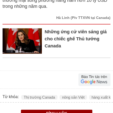
thương mại song phương hàng năm hơn 10 tỷ USD
trong những năm qua.
Hà Linh
(P/v TTXVN tại Canada)
Những ứng cử viên sáng giá
cho chiếc ghế Thủ tướng
Canada
Từ khóa:
Thị trường Canada
nông sản Việt
hàng xuất k