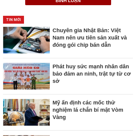
BÌNH LUẬN
TIN MỚI
Chuyên gia Nhật Bản: Việt
Nam nên ưu tiên sản xuất và
đóng gói chip bán dẫn
Phát huy sức mạnh nhân dân
bảo đảm an ninh, trật tự từ cơ
sở
Mỹ ấn định các mốc thử
nghiệm lá chắn bí mật Vòm
Vàng