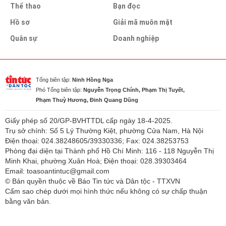
Thể thao
Bạn đọc
Hồ sơ
Giải mã muôn mặt
Quân sự
Doanh nghiệp
Tổng biên tập:
Ninh Hồng Nga
Phó Tổng biên tập:
Nguyễn Trọng Chính, Phạm Thị Tuyết,
Phạm Thuỳ Hương, Đinh Quang Dũng
Giấy phép số 20/GP-BVHTTDL cấp ngày 18-4-2025.
Trụ sở chính: Số 5 Lý Thường Kiệt, phường Cửa Nam, Hà Nội
Điện thoại: 024.38248605/39330336; Fax: 024.38253753
Phòng đại diện tại Thành phố Hồ Chí Minh: 116 - 118 Nguyễn Thị
Minh Khai, phường Xuân Hoà; Điện thoại: 028.39303464
Email: toasoantintuc@gmail.com
© Bản quyền thuộc về Báo Tin tức và Dân tộc - TTXVN
Cấm sao chép dưới mọi hình thức nếu không có sự chấp thuận
bằng văn bản.