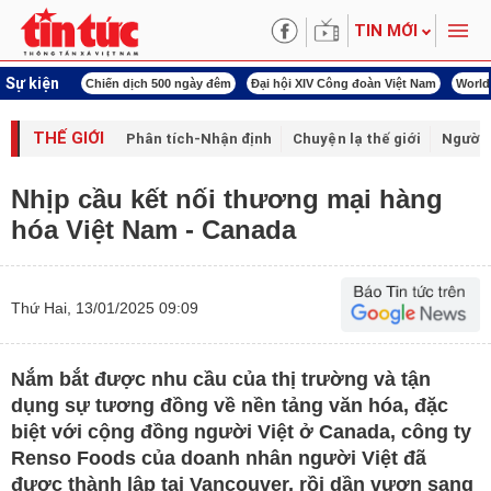
TIN MỚI
Sự kiện
00 ngày đêm
Đại hội XIV Công đoàn Việt Nam
World Cup 2026
Kỳ họp thứ nhấ
THẾ GIỚI
Phân tích-Nhận định
Chuyện lạ thế giới
Người 
Nhịp cầu kết nối thương mại hàng
hóa Việt Nam - Canada
Thứ Hai, 13/01/2025 09:09
Nắm bắt được nhu cầu của thị trường và tận
dụng sự tương đồng về nền tảng văn hóa, đặc
biệt với cộng đồng người Việt ở Canada, công ty
Renso Foods của doanh nhân người Việt đã
được thành lập tại Vancouver, rồi dần vươn sang