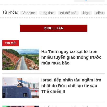
Từ khóa:
Vaccine
ung thư
cá thể hoá
Nga
điều tr
BÌNH LUẬN
TIN MỚI
Hà Tĩnh nguy cơ sạt lở trên
nhiều tuyến giao thông trước
mùa mưa bão
Israel tiếp nhận tàu ngầm lớn
nhất do Đức chế tạo từ sau
Thế chiến II