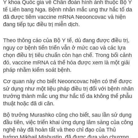
Y khoa Quốc gia về Chẩn đoán hình ảnh thuộc Bộ Y
tế Liên bang Nga. Bệnh nhân mắc ung thư hắc tố da
đã được tiêm vaccine mRNA Neooncovac và hiện
đang tiếp tục điều trị miễn dịch.
Theo thông cáo của Bộ Y tế, dù đang được điều trị,
nguy cơ bệnh tiến triển vẫn ở mức cao và các lựa
chọn điều trị tiêu chuẩn còn hạn chế. Trong bối cảnh
đó, vaccine mRNA cá thể hóa được xem là một giải
pháp nhằm kiểm soát bệnh.
Cơ quan này cho biết Neooncovac hiện có thể được
sử dụng như một liệu pháp điều trị đối với bệnh nhân
trưởng thành mắc ung thư hắc tố da không thể phẫu
thuật hoặc đã di căn.
Bộ trưởng Murashko cũng cho biết, sau lần sử dụng
đầu tiên, việc triển khai ứng dụng lâm sàng của công
nghệ này đã hoàn tất và theo chỉ đạo của Thủ
tướng Mikhail Mishustin, đã được đưa vào chương