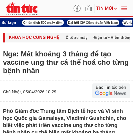
TIN MỚI
Sự kiện
í cách mạng
Chiến dịch 500 ngày đêm
Đại hội XIV Công đoàn Việt Nam
World
KHOA HỌC CÔNG NGHỆ
Ô tô xe máy
Điện tử - Viễn thông
Nga: Mất khoảng 3 tháng để tạo
vaccine ung thư cá thể hoá cho từng
bệnh nhân
Chủ Nhật, 05/04/2026 10:29
Phó Giám đốc Trung tâm Dịch tễ học và Vi sinh
học Quốc gia Gamaleya, Vladimir Gushchin, cho
biết việc phát triển vaccine ung thư cho từng
bệnh nhân cụ thể hiện mất khoảng ba tháng.