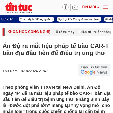
TIN MỚI
Sự kiện
í cách mạng
Chiến dịch 500 ngày đêm
Đại hội XIV Công đoàn Việt Nam
World
KHOA HỌC CÔNG NGHỆ
Ô tô xe máy
Điện tử - Viễn thông
Ấn Độ ra mắt liệu pháp tế bào CAR-T
bản địa đầu tiên để điều trị ung thư
Thứ Năm, 04/04/2024 21:47
Theo phóng viên TTXVN tại New Delhi, Ấn Độ
ngày 4/4 đã ra mắt liệu pháp tế bào CAR-T bản địa
đầu tiên để điều trị bệnh ung thư, khẳng định đây
là “bước đột phá lớn” mang lại “hy vọng mới cho
nhân loại” trong cuộc chiến chống lại căn bệnh