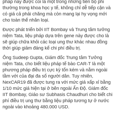
pháp này được coi là một trong những tiến bộ phi
thường trong khoa học y tế, không chỉ dễ tiếp cận và
có giá cả phải chăng mà còn mang lại hy vọng mới
cho toàn thể nhân loại.
Được phát triển bởi IIT Bombay và Trung tâm tưởng
niệm Tata, liệu pháp dựa trên gene này được cho là
sẽ giúp chữa khỏi các loại ung thư khác nhau đồng
thời giúp giảm đáng kể chi phí điều trị.
Ông Sudeep Gupta, Giám đốc Trung tâm Tưởng
niệm Tata, cho biết liệu pháp tế bào CAR-T là một
phương pháp điều trị cực kỳ tốn kém và nằm ngoài
tầm với của đại đa số người dân. Tuy nhiên,
NexCAR19 đã được tung ra với mức giá xấp xỉ bằng
1/10 mức giá hiện tại ở bên ngoài Ấn Độ. Giám đốc
IIT Bombay, Giáo sư Subhasis Chaudhuri cho biết chi
phí điều trị ung thư bằng liệu pháp tương tự ở nước
ngoài vào khoảng 480.000 USD.