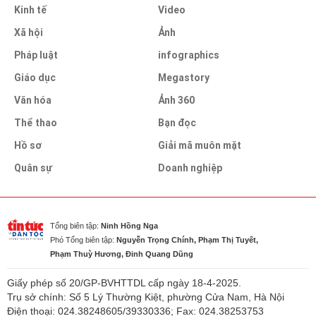
Kinh tế
Video
Xã hội
Ảnh
Pháp luật
infographics
Giáo dục
Megastory
Văn hóa
Ảnh 360
Thể thao
Bạn đọc
Hồ sơ
Giải mã muôn mặt
Quân sự
Doanh nghiệp
Tổng biên tập:
Ninh Hồng Nga
Phó Tổng biên tập:
Nguyễn Trọng Chính, Phạm Thị Tuyết,
Phạm Thuỳ Hương, Đinh Quang Dũng
Giấy phép số 20/GP-BVHTTDL cấp ngày 18-4-2025.
Trụ sở chính: Số 5 Lý Thường Kiệt, phường Cửa Nam, Hà Nội
Điện thoại: 024.38248605/39330336; Fax: 024.38253753