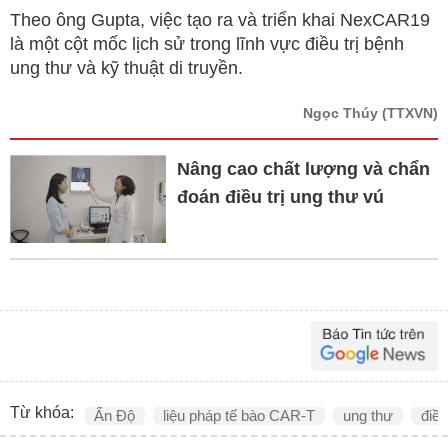
Theo ông Gupta, việc tạo ra và triển khai NexCAR19
là một cột mốc lịch sử trong lĩnh vực điều trị bệnh
ung thư và kỹ thuật di truyền.
Ngọc Thúy
(TTXVN)
Nâng cao chất lượng và chẩn
đoán điều trị ung thư vú
Từ khóa:
Ấn Độ
liệu pháp tế bào CAR-T
ung thư
điều