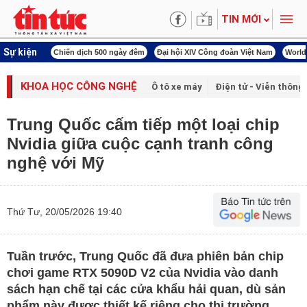
TIN MỚI
Sự kiện
í cách mạng
Chiến dịch 500 ngày đêm
Đại hội XIV Công đoàn Việt Nam
World
KHOA HỌC CÔNG NGHỆ
Ô tô xe máy
Điện tử - Viễn thông
Trung Quốc cấm tiếp một loại chip
Nvidia giữa cuộc cạnh tranh công
nghệ với Mỹ
Thứ Tư, 20/05/2026 19:40
Tuần trước, Trung Quốc đã đưa phiên bản chip
chơi game RTX 5090D V2 của Nvidia vào danh
sách hạn chế tại các cửa khẩu hải quan, dù sản
phẩm này được thiết kế riêng cho thị trường