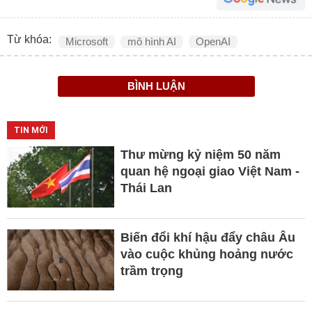
Từ khóa:
Microsoft
mô hình AI
OpenAI
BÌNH LUẬN
TIN MỚI
Thư mừng kỷ niệm 50 năm
quan hệ ngoại giao Việt Nam -
Thái Lan
Biến đổi khí hậu đẩy châu Âu
vào cuộc khủng hoảng nước
trầm trọng