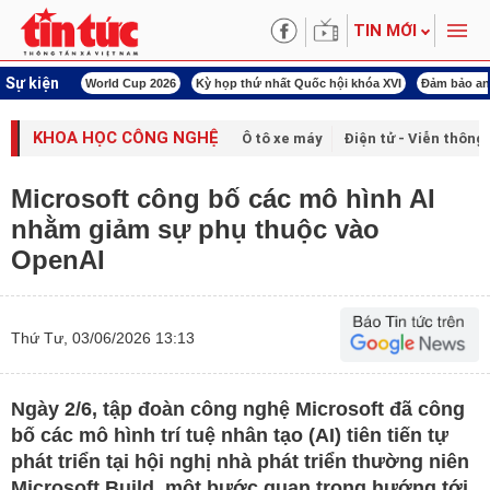
TIN MỚI
Sự kiện
àn Việt Nam
World Cup 2026
Kỳ họp thứ nhất Quốc hội khóa XVI
Đảm bảo an
KHOA HỌC CÔNG NGHỆ
Ô tô xe máy
Điện tử - Viễn thông
Microsoft công bố các mô hình AI
nhằm giảm sự phụ thuộc vào
OpenAI
Thứ Tư, 03/06/2026 13:13
Ngày 2/6, tập đoàn công nghệ Microsoft đã công
bố các mô hình trí tuệ nhân tạo (AI) tiên tiến tự
phát triển tại hội nghị nhà phát triển thường niên
Microsoft Build, một bước quan trọng hướng tới