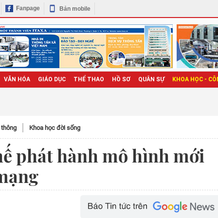
Fanpage
Bản mobile
VĂN HÓA
GIÁO DỤC
THỂ THAO
HỒ SƠ
QUÂN SỰ
KHOA HỌC - CÔ
n thông
Khoa học đời sống
chế phát hành mô hình mới
 mạng