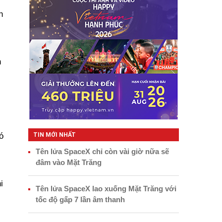
h
n
TIN MỚI NHẤT
ó
Tên lửa SpaceX chỉ còn vài giờ nữa sẽ
đâm vào Mặt Trăng
i
Tên lửa SpaceX lao xuống Mặt Trăng với
tốc độ gấp 7 lần âm thanh