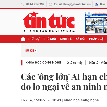
0914.914.999
Email: thuky@baotintuc.vn
Rss
THỜI SỰ
THẾ GIỚI
KINH TẾ
XÃ HỘI
PHÁP LUẬT
SỰ KIỆN
KHOA HỌC CÔNG NGHỆ
Ô tô xe máy
Điện tử - Viễ
Các 'ông lớn' AI hạn 
do lo ngại về an ninh
Khoa học công nghệ
Thứ Tư, 15/04/2026 18:49
|