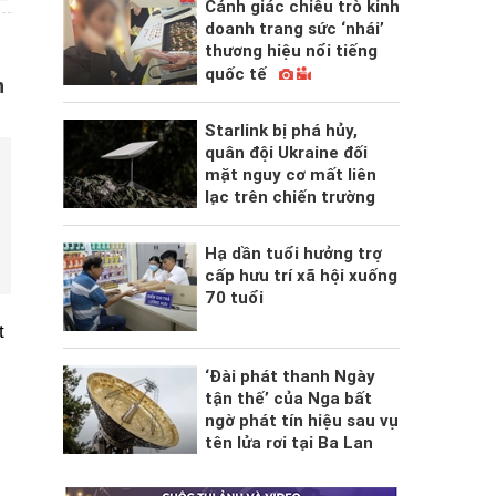
Cảnh giác chiêu trò kinh
doanh trang sức ‘nhái’
thương hiệu nổi tiếng
quốc tế
n
Starlink bị phá hủy,
quân đội Ukraine đối
mặt nguy cơ mất liên
lạc trên chiến trường
Hạ dần tuổi hưởng trợ
cấp hưu trí xã hội xuống
70 tuổi
t
‘Đài phát thanh Ngày
tận thế’ của Nga bất
ngờ phát tín hiệu sau vụ
tên lửa rơi tại Ba Lan