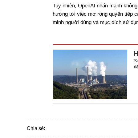
Tuy nhiên, OpenAI nhấn mạnh không n
hướng tới việc mở rộng quyền tiếp 
minh người dùng và mục đích sử dụn
H
S
t
Chia sẻ: