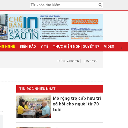
NG NGHỆ
BIỂN ĐẢO
Y TẾ
THỰC HIỆN NGHỊ QUYẾT 57
VIDEO
Thứ 6
, 7/8/2026
| 15:57:31
TIN ĐỌC NHIỀU NHẤT
Mở rộng trợ cấp hưu trí
xã hội cho người từ 70
tuổi