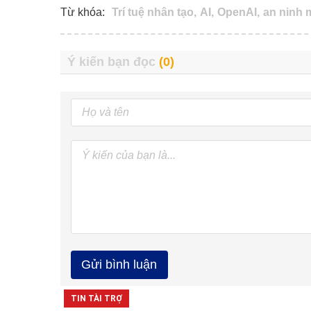
Từ khóa:
Trí tuệ nhân tạo,
AI,
OpenAI,
an ninh 