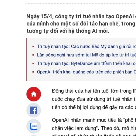
Ngày 15/4, công ty trí tuệ nhân tạo OpenAI
của mình cho một số đối tác hạn chế, trong
tương tự đối với hệ thống AI mới.
Trí tuệ nhân tạo: Các nước Bắc Mỹ đánh giá rủi 
Làn sóng nghỉ hưu sớm tại Mỹ do áp lực từ trí tu
Trí tuệ nhân tạo: ByteDance âm thầm triển khai c
OpenAI triển khai quảng cáo trên các phiên bản
Động thái của hai tên tuổi lớn trong
cuộc chạy đua sử dụng trí tuệ nhân tạ
tiến có thể bị lợi dụng để gây ra cá
OpenAI nhấn mạnh mục tiêu là “phổ b
chặn việc lạm dụng”. Theo đó, mô h