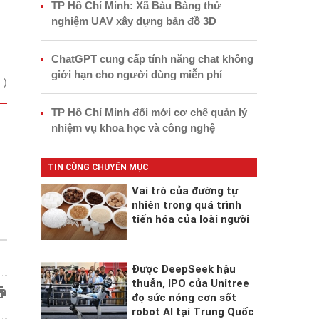
TP Hồ Chí Minh: Xã Bàu Bàng thử
nghiệm UAV xây dựng bản đồ 3D
ChatGPT cung cấp tính năng chat không
giới hạn cho người dùng miễn phí
 )
TP Hồ Chí Minh đổi mới cơ chế quản lý
nhiệm vụ khoa học và công nghệ
TIN CÙNG CHUYÊN MỤC
Vai trò của đường tự
nhiên trong quá trình
tiến hóa của loài người
Được DeepSeek hậu
thuẫn, IPO của Unitree
đọ sức nóng cơn sốt
robot AI tại Trung Quốc