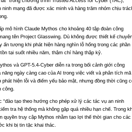
hất” trong chương trình Trusted Access for Cyber (TAC),
an ninh mạng đã được xác minh và hàng trăm nhóm chịu trác
ọng.
cấp mô hình Claude Mythos cho khoảng 40 tập đoàn công
mang tên Project Glasswing. Dù không được thiết kế chuyê
y ấn tượng khi phát hiện hàng nghìn lỗ hổng trong các phần
tồn tại suốt nhiều năm, thậm chí hàng thập kỷ.
thos và GPT-5.4-Cyber diễn ra trong bối cảnh giới công
 năng ngày càng cao của AI trong việc viết và phân tích mã
phát hiện lỗi và điểm yếu bảo mật, nhưng đồng thời cũng c
n công.
 “đào tạo theo hướng cho phép xử lý các tác vụ an ninh
iểm tra hệ thống mà không gặp quá nhiều hạn chế. Trong kh
ạn quyền truy cập Mythos nhằm tạo lợi thế thời gian cho các
 khi bị tin tặc khai thác.