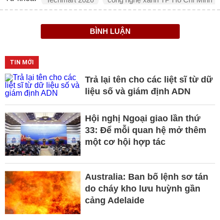
BÌNH LUẬN
TIN MỚI
Trả lại tên cho các liệt sĩ từ dữ
liệu số và giám định ADN
Hội nghị Ngoại giao lần thứ
33: Để mỗi quan hệ mở thêm
một cơ hội hợp tác
Australia: Ban bố lệnh sơ tán
do cháy kho lưu huỳnh gần
cảng Adelaide