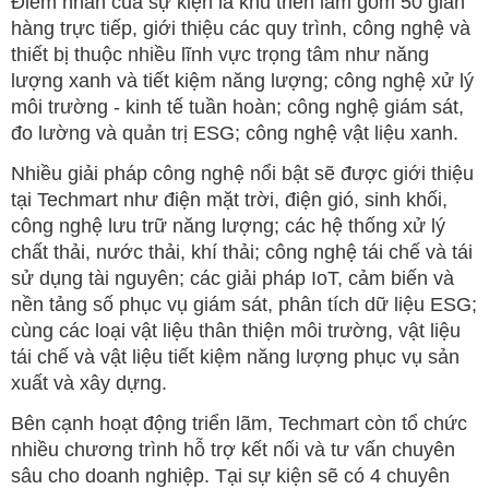
Điểm nhấn của sự kiện là khu triển lãm gồm 50 gian
hàng trực tiếp, giới thiệu các quy trình, công nghệ và
thiết bị thuộc nhiều lĩnh vực trọng tâm như năng
lượng xanh và tiết kiệm năng lượng; công nghệ xử lý
môi trường - kinh tế tuần hoàn; công nghệ giám sát,
đo lường và quản trị ESG; công nghệ vật liệu xanh.
Nhiều giải pháp công nghệ nổi bật sẽ được giới thiệu
tại Techmart như điện mặt trời, điện gió, sinh khối,
công nghệ lưu trữ năng lượng; các hệ thống xử lý
chất thải, nước thải, khí thải; công nghệ tái chế và tái
sử dụng tài nguyên; các giải pháp IoT, cảm biến và
nền tảng số phục vụ giám sát, phân tích dữ liệu ESG;
cùng các loại vật liệu thân thiện môi trường, vật liệu
tái chế và vật liệu tiết kiệm năng lượng phục vụ sản
xuất và xây dựng.
Bên cạnh hoạt động triển lãm, Techmart còn tổ chức
nhiều chương trình hỗ trợ kết nối và tư vấn chuyên
sâu cho doanh nghiệp. Tại sự kiện sẽ có 4 chuyên