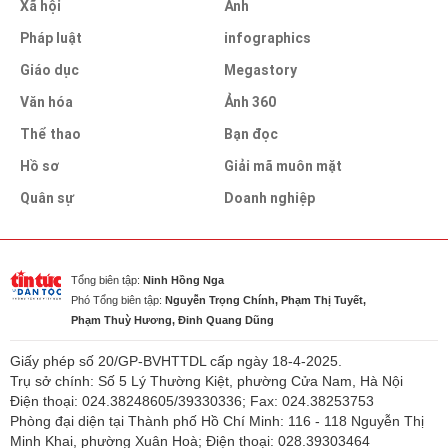
Xã hội
Ảnh
Pháp luật
infographics
Giáo dục
Megastory
Văn hóa
Ảnh 360
Thể thao
Bạn đọc
Hồ sơ
Giải mã muôn mặt
Quân sự
Doanh nghiệp
Tổng biên tập:
Ninh Hồng Nga
Phó Tổng biên tập:
Nguyễn Trọng Chính, Phạm Thị Tuyết,
Phạm Thuỳ Hương, Đinh Quang Dũng
Giấy phép số 20/GP-BVHTTDL cấp ngày 18-4-2025.
Trụ sở chính: Số 5 Lý Thường Kiệt, phường Cửa Nam, Hà Nội
Điện thoại: 024.38248605/39330336; Fax: 024.38253753
Phòng đại diện tại Thành phố Hồ Chí Minh: 116 - 118 Nguyễn Thị
Minh Khai, phường Xuân Hoà; Điện thoại: 028.39303464