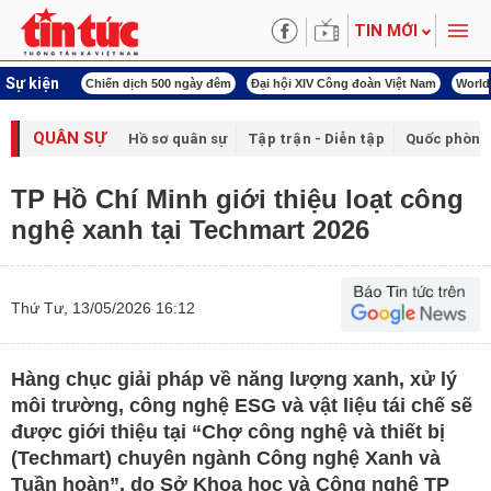
TIN MỚI
Sự kiện
í cách mạng
Chiến dịch 500 ngày đêm
Đại hội XIV Công đoàn Việt Nam
World
QUÂN SỰ
Hồ sơ quân sự
Tập trận - Diễn tập
Quốc phòng
TP Hồ Chí Minh giới thiệu loạt công
nghệ xanh tại Techmart 2026
Thứ Tư, 13/05/2026 16:12
Hàng chục giải pháp về năng lượng xanh, xử lý
môi trường, công nghệ ESG và vật liệu tái chế sẽ
được giới thiệu tại “Chợ công nghệ và thiết bị
(Techmart) chuyên ngành Công nghệ Xanh và
Tuần hoàn”, do Sở Khoa học và Công nghệ TP