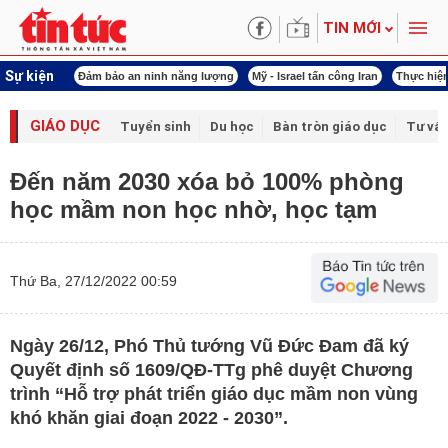
TIN MỚI
Sự kiện
ội khóa XVI
Đảm bảo an ninh năng lượng
Mỹ - Israel tấn công Iran
Thực hiện
GIÁO DỤC
Tuyển sinh
Du học
Bàn tròn giáo dục
Tư vấ
Đến năm 2030 xóa bỏ 100% phòng
học mầm non học nhờ, học tạm
Thứ Ba, 27/12/2022 00:59
Ngày 26/12, Phó Thủ tướng Vũ Đức Đam đã ký
Quyết định số 1609/QĐ-TTg phê duyệt Chương
trình “Hỗ trợ phát triển giáo dục mầm non vùng
khó khăn giai đoạn 2022 - 2030”.