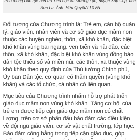
Phổ thông Dân tộc bán trú Tiểu học xã Mường Lạn, huyện Sốp Cộp, tỉnh
Sơn La. Ảnh: Hữu Quyết/TTXVN
Đối tượng của Chương trình là: Trẻ em, cán bộ quản
lý, giáo viên, nhân viên và cơ sở giáo dục mầm non
thuộc các huyện nghèo, thôn, xã khó khăn, đặc biệt
khó khăn vùng bãi ngang, ven biển và hải đảo, các
thôn, xã khó khăn, đặc biệt khó khăn vùng đồng bào
dân tộc thiểu số và miền núi, các thôn, xã thuộc vùng
khó khăn theo quy định của Thủ tướng Chính phủ,
Ủy ban Dân tộc, cơ quan có thẩm quyền (vùng khó
khăn) và các tổ chức, cá nhân có liên quan.
Mục tiêu của Chương trình nhằm hỗ trợ phát triển
giáo dục mầm non vùng khó khăn. Tăng cơ hội của
trẻ em được tiếp cận giáo dục mầm non có chất
lượng, trên cơ sở phấn đấu bảo đảm các điều kiện
về đội ngũ giáo viên, cơ sở vật chất trường, lớp học.
Bảo đảm công bằng trong tiếp cận giáo dục, góp