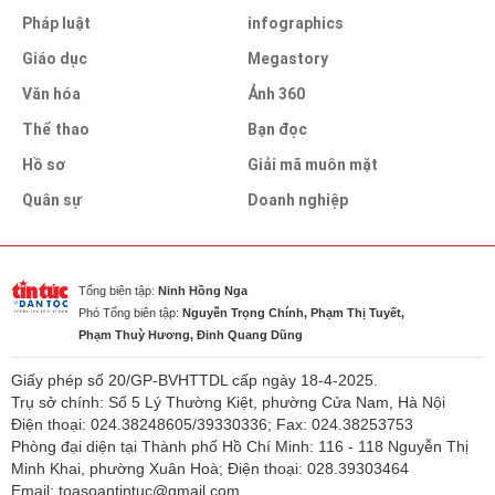
Pháp luật
infographics
Giáo dục
Megastory
Văn hóa
Ảnh 360
Thể thao
Bạn đọc
Hồ sơ
Giải mã muôn mặt
Quân sự
Doanh nghiệp
Tổng biên tập:
Ninh Hồng Nga
Phó Tổng biên tập:
Nguyễn Trọng Chính, Phạm Thị Tuyết,
Phạm Thuỳ Hương, Đinh Quang Dũng
Giấy phép số 20/GP-BVHTTDL cấp ngày 18-4-2025.
Trụ sở chính: Số 5 Lý Thường Kiệt, phường Cửa Nam, Hà Nội
Điện thoại: 024.38248605/39330336; Fax: 024.38253753
Phòng đại diện tại Thành phố Hồ Chí Minh: 116 - 118 Nguyễn Thị
Minh Khai, phường Xuân Hoà; Điện thoại: 028.39303464
Email: toasoantintuc@gmail.com