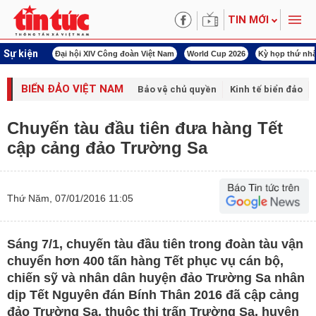
TIN MỚI
Sự kiện
àn Việt Nam
World Cup 2026
Kỳ họp thứ nhất Quốc hội khóa XVI
Đảm bảo an
BIỂN ĐẢO VIỆT NAM
Bảo vệ chủ quyền
Kinh tế biển đảo
Chuyến tàu đầu tiên đưa hàng Tết
cập cảng đảo Trường Sa
Thứ Năm, 07/01/2016 11:05
Sáng 7/1, chuyến tàu đầu tiên trong đoàn tàu vận
chuyển hơn 400 tấn hàng Tết phục vụ cán bộ,
chiến sỹ và nhân dân huyện đảo Trường Sa nhân
dịp Tết Nguyên đán Bính Thân 2016 đã cập cảng
đảo Trường Sa, thuộc thị trấn Trường Sa, huyện