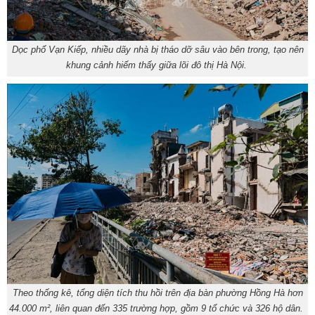
Dọc phố Vạn Kiếp, nhiều dãy nhà bị tháo dỡ sâu vào bên trong, tạo nên
khung cảnh hiếm thấy giữa lõi đô thị Hà Nội.
Theo thống kê, tổng diện tích thu hồi trên địa bàn phường Hồng Hà hơn
44.000 m², liên quan đến 335 trường hợp, gồm 9 tổ chức và 326 hộ dân.