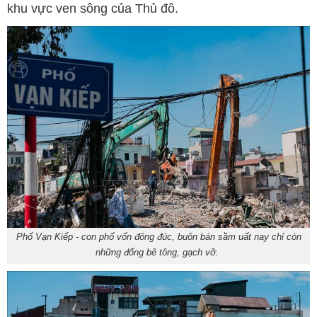
khu vực ven sông của Thủ đô.
Phố Vạn Kiếp - con phố vốn đông đúc, buôn bán sầm uất nay chỉ còn
những đống bê tông, gạch vỡ.