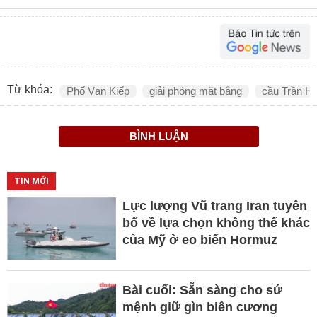
Từ khóa:
Phố Vạn Kiếp
giải phóng mặt bằng
cầu Trần H
BÌNH LUẬN
TIN MỚI
Lực lượng Vũ trang Iran tuyên
bố về lựa chọn không thể khác
của Mỹ ở eo biển Hormuz
Bài cuối: Sẵn sàng cho sứ
mệnh giữ gìn biên cương