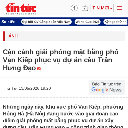
TIN MỚI
Sự kiện
00 ngày đêm
Đại hội XIV Công đoàn Việt Nam
World Cup 2026
Kỳ họp thứ nhấ
ẢNH
Cận cảnh giải phóng mặt bằng phố
Vạn Kiếp phục vụ dự án cầu Trần
Hưng Đạo
Thứ Tư, 13/05/2026 19:20
Những ngày này, khu vực phố Vạn Kiếp, phường
Hồng Hà (Hà Nội) đang bước vào giai đoạn cao
điểm giải phóng mặt bằng phục vụ dự án xây
dựng cầu Trần Hưng Đạo – công trình giao thông