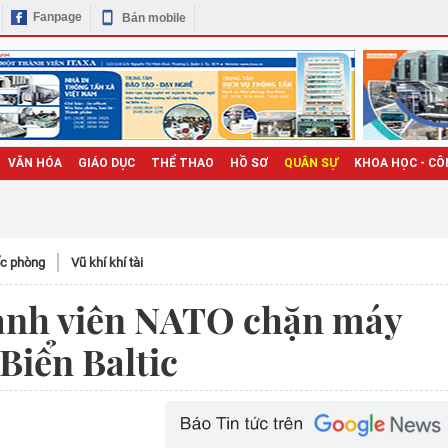
Fanpage
Bản mobile
VĂN HÓA
GIÁO DỤC
THỂ THAO
HỒ SƠ
QUÂN SỰ
KHOA HỌC - CÔ
c phòng
Vũ khí khí tài
hành viên NATO chặn máy
Biển Baltic