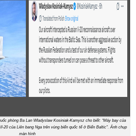
 Quốc phòng Ba Lan Wladyslaw Kosiniak-Kamysz cho biết: “Máy bay của
Il-20 của Liên bang Nga trên vùng biển quốc tế ở Biển Baltic". Ảnh chụp
màn hình