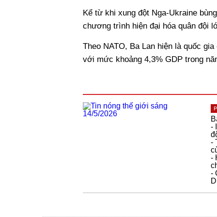
Kể từ khi xung đột Nga-Ukraine bùng
chương trình hiện đại hóa quân đội l
Theo NATO, Ba Lan hiện là quốc gia 
với mức khoảng 4,3% GDP trong nă
P
B
-
đ
-
c
-
c
-
D