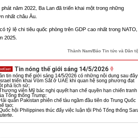
 phát năm 2022, Ba Lan đã triển khai một trong những
ớn nhất châu Âu.
có tỷ lệ chi tiêu quốc phòng trên GDP cao nhất trong NATO,
m 2025.
Thành Nam/Báo Tin tức và Dân t
Tin nóng thế giới sáng 14/5/2026
odCast
ản tin nóng thế giới sáng 14/5/2026 có những nội dung sau đây
 Israel triển khai Vòm Sắt ở UAE khi quan hệ song phương đạt
ột phá lịch sử;
 Thượng viện Mỹ bác nghị quyết hạn chế quyền hạn chiến tranh
ủa Tổng thống Trump;
 Hải quân Pakistan phiên chế tàu ngầm đầu tiên do Trung Quốc
hế tạo;
 Quốc hội Philippines thúc đẩy việc luận tội Phó Tổng thống Sar
uterte.