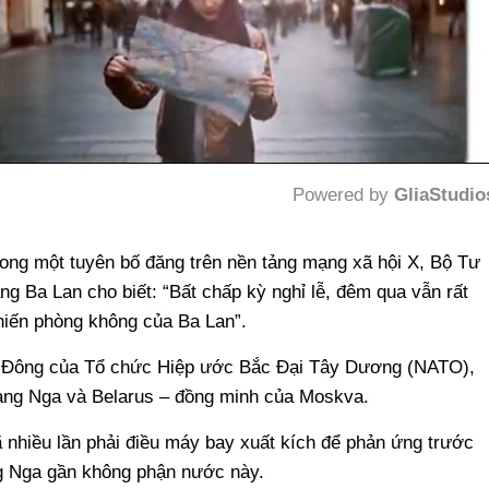
Powered by 
GliaStudio
Mute
ong một tuyên bố đăng trên nền tảng mạng xã hội X, Bộ Tư
g Ba Lan cho biết: “Bất chấp kỳ nghỉ lễ, đêm qua vẫn rất
chiến phòng không của Ba Lan”.
a Đông của Tổ chức Hiệp ước Bắc Đại Tây Dương (NATO),
bang Nga và Belarus – đồng minh của Moskva.
nhiều lần phải điều máy bay xuất kích để phản ứng trước
g Nga gần không phận nước này.