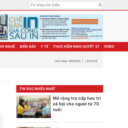
NG NGHỆ
BIỂN ĐẢO
Y TẾ
THỰC HIỆN NGHỊ QUYẾT 57
VIDEO
Chủ nhật
, 9/8/2026
| 9:10:54
TIN ĐỌC NHIỀU NHẤT
Mở rộng trợ cấp hưu trí
xã hội cho người từ 70
tuổi