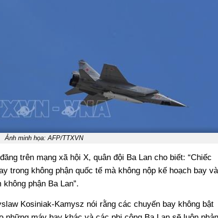
Ảnh minh họa: AFP/TTXVN
đăng trên mạng xã hội X, quân đội Ba Lan cho biết: “Chiếc
ay trong không phận quốc tế mà không nộp kế hoạch bay và
m không phận Ba Lan”.
slaw Kosiniak-Kamysz nói rằng các chuyến bay không bật
ho những máy bay khác và các phi công Ba Lan sẽ luôn phả