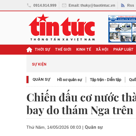
0914.914.999
Email: thuky@baotintuc.vn
Rss
THỜI SỰ
THẾ GIỚI
KINH TẾ
XÃ HỘI
PHÁP LUẬT
SỰ KIỆN
QUÂN SỰ
Hồ sơ quân sự
Tập trận - Diễn tập
Quố
Chiến đấu cơ nước t
bay do thám Nga trên 
Quân sự
Thứ Năm, 14/05/2026 08:03
|