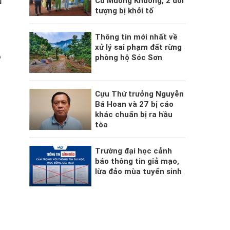
Cù Mường Khương, 2 đối
u
tượng bị khởi tố
Thông tin mới nhất về
xử lý sai phạm đất rừng
o
phòng hộ Sóc Sơn
Cựu Thứ trưởng Nguyễn
Bá Hoan và 27 bị cáo
khác chuẩn bị ra hầu
tòa
Trường đại học cảnh
báo thông tin giả mạo,
lừa đảo mùa tuyển sinh