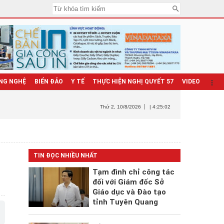
NG NGHỆ
BIỂN ĐẢO
Y TẾ
THỰC HIỆN NGHỊ QUYẾT 57
VIDEO
Thứ 2
, 10/8/2026
| 4:25:03
TIN ĐỌC NHIỀU NHẤT
Tạm đình chỉ công tác
đối với Giám đốc Sở
Giáo dục và Đào tạo
tỉnh Tuyên Quang