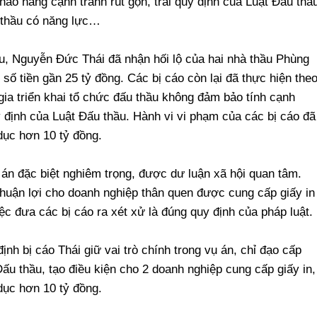
ào hàng cạnh tranh rút gọn, trái quy định của Luật Đấu thầ
 thầu có năng lực…
ầu, Nguyễn Đức Thái đã nhận hối lộ của hai nhà thầu Phùng
ố tiền gần 25 tỷ đồng. Các bị cáo còn lại đã thực hiện the
ia triển khai tổ chức đấu thầu không đảm bảo tính cạnh
 định của Luật Đấu thầu. Hành vi vi phạm của các bị cáo đã
dục hơn 10 tỷ đồng.
 án đặc biệt nghiêm trọng, được dư luận xã hội quan tâm.
thuận lợi cho doanh nghiệp thân quen được cung cấp giấy in
c đưa các bị cáo ra xét xử là đúng quy định của pháp luật.
định bị cáo Thái giữ vai trò chính trong vụ án, chỉ đạo cấp
Đấu thầu, tạo điều kiện cho 2 doanh nghiệp cung cấp giấy in,
dục hơn 10 tỷ đồng.