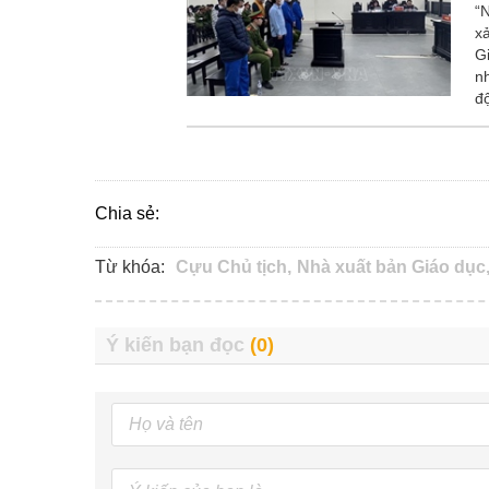
“
x
G
n
đ
Chia sẻ:
Từ khóa:
Cựu Chủ tịch,
Nhà xuất bản Giáo dục