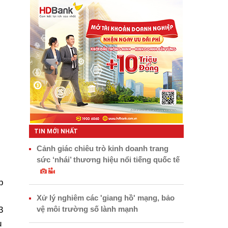
TIN MỚI NHẤT
Cảnh giác chiêu trò kinh doanh trang
sức ‘nhái’ thương hiệu nổi tiếng quốc tế
p
Xử lý nghiêm các 'giang hồ' mạng, bảo
vệ môi trường số lành mạnh
3
u