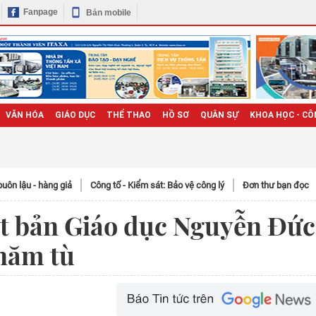
Fanpage
Bản mobile
VĂN HÓA
GIÁO DỤC
THỂ THAO
HỒ SƠ
QUÂN SỰ
KHOA HỌC - CÔ
uôn lậu - hàng giả
Công tố - Kiểm sát: Bảo vệ công lý
Đơn thư bạn đọc
t bản Giáo dục Nguyễn Đức
 năm tù