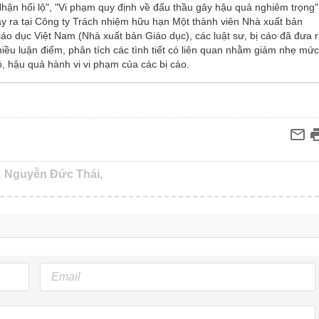
Nhận hối lộ", "Vi phạm quy định về đấu thầu gây hậu quả nghiêm trọng"
ảy ra tại Công ty Trách nhiệm hữu hạn Một thành viên Nhà xuất bản
iáo dục Việt Nam (Nhà xuất bản Giáo dục), các luật sư, bị cáo đã đưa 
hiều luận điểm, phân tích các tình tiết có liên quan nhằm giảm nhẹ mứ
ộ, hậu quả hành vi vi phạm của các bị cáo.
,
Nguyễn Đức Thái,