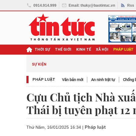
0914.914.999
Email: thuky@baotintuc.vn
Rss
THỜI SỰ
THẾ GIỚI
KINH TẾ
XÃ HỘI
PHÁP LUẬT
SỰ KIỆN
PHÁP LUẬT
Văn bản mới
An ninh trật tự
Chống b
Cựu Chủ tịch Nhà xuấ
Thái bị tuyên phạt 12
Pháp luật
Thứ Năm, 16/01/2025 16:34
|