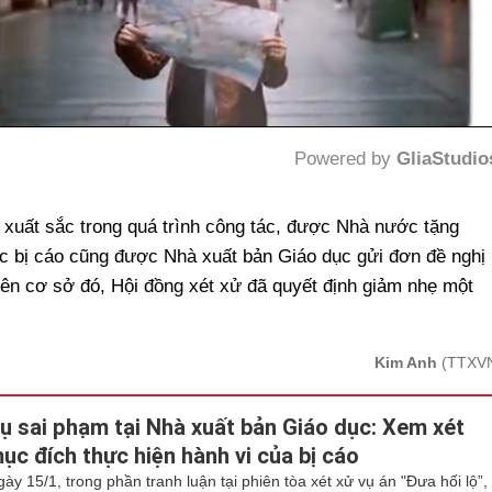
Powered by 
GliaStudio
Mute
h xuất sắc trong quá trình công tác, được Nhà nước tặng
 bị cáo cũng được Nhà xuất bản Giáo dục gửi đơn đề nghị
ên cơ sở đó, Hội đồng xét xử đã quyết định giảm nhẹ một
Kim Anh
(TTXV
ụ sai phạm tại Nhà xuất bản Giáo dục: Xem xét
ục đích thực hiện hành vi của bị cáo
ày 15/1, trong phần tranh luận tại phiên tòa xét xử vụ án "Đưa hối lộ”,