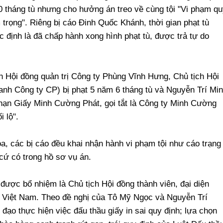
0 tháng tù nhưng cho hưởng án treo về cùng tội "Vi phạm qu
trọng". Riêng bị cáo Đinh Quốc Khánh, thời gian phạt tù
 định là đã chấp hành xong hình phạt tù, được trả tự do
h Hội đồng quản trị Công ty Phùng Vĩnh Hưng, Chủ tịch Hội
anh Công ty CP) bị phạt 5 năm 6 tháng tù và Nguyễn Trí Mi
hạn Giấy Minh Cường Phát, gọi tắt là Công ty Minh Cường
i lộ".
òa, các bị cáo đều khai nhận hành vi phạm tội như cáo trạng
 cứ có trong hồ sơ vụ án.
ược bổ nhiệm là Chủ tịch Hội đồng thành viên, đại diện
c Việt Nam. Theo đề nghị của Tô Mỹ Ngọc và Nguyễn Trí
đạo thực hiện việc đấu thầu giấy in sai quy định; lựa chọn