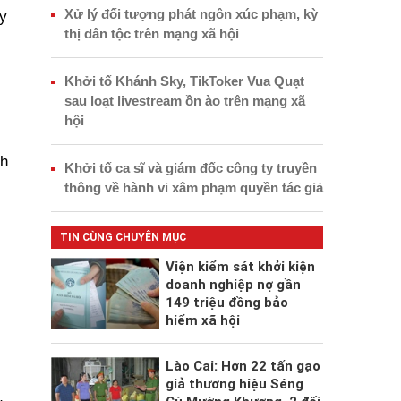
Xử lý đối tượng phát ngôn xúc phạm, kỳ
y
thị dân tộc trên mạng xã hội
Khởi tố Khánh Sky, TikToker Vua Quạt
sau loạt livestream ồn ào trên mạng xã
hội
nh
Khởi tố ca sĩ và giám đốc công ty truyền
thông về hành vi xâm phạm quyền tác giả
TIN CÙNG CHUYÊN MỤC
Viện kiểm sát khởi kiện
doanh nghiệp nợ gần
149 triệu đồng bảo
hiểm xã hội
Lào Cai: Hơn 22 tấn gạo
giả thương hiệu Séng