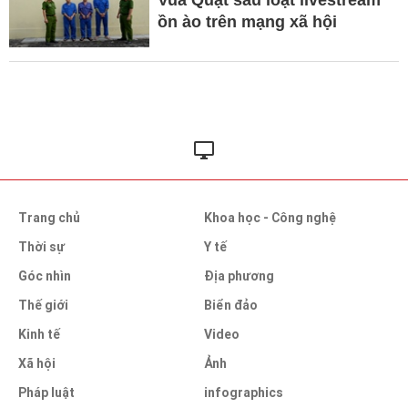
Vua Quạt sau loạt livestream
ồn ào trên mạng xã hội
Trang chủ
Khoa học - Công nghệ
Thời sự
Y tế
Góc nhìn
Địa phương
Thế giới
Biển đảo
Kinh tế
Video
Xã hội
Ảnh
Pháp luật
infographics