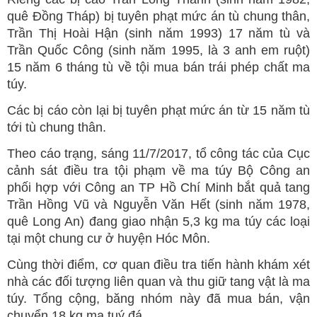
quê Đồng Tháp) bị tuyên phạt mức án tù chung thân,
Trần Thị Hoài Hận (sinh năm 1993) 17 năm tù và
Trần Quốc Công (sinh năm 1995, là 3 anh em ruột)
15 năm 6 tháng tù về tội mua bán trái phép chất ma
túy.
Các bị cáo còn lại bị tuyên phạt mức án từ 15 năm tù
tới tù chung thân.
Theo cáo trạng, sáng 11/7/2017, tổ công tác của Cục
cảnh sát điều tra tội phạm về ma túy Bộ Công an
phối hợp với Công an TP Hồ Chí Minh bắt quả tang
Trần Hồng Vũ và Nguyễn Văn Hết (sinh năm 1978,
quê Long An) đang giao nhận 5,3 kg ma túy các loại
tại một chung cư ở huyện Hóc Môn.
Cùng thời điểm, cơ quan điều tra tiến hành khám xét
nhà các đối tượng liên quan và thu giữ tang vật là ma
túy. Tổng cộng, băng nhóm này đã mua bán, vận
chuyển 18 kg ma tuý đá.