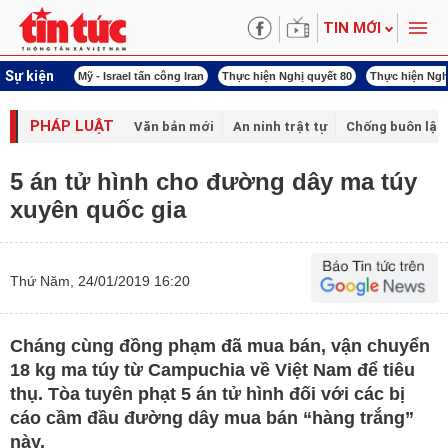
TIN MỚI
Sự kiện
 năng lượng
Mỹ - Israel tấn công Iran
Thực hiện Nghị quyết 80
Thực hiện Ngh
PHÁP LUẬT
Văn bản mới
An ninh trật tự
Chống buôn lậu 
5 án tử hình cho đường dây ma túy
xuyên quốc gia
Thứ Năm, 24/01/2019 16:20
Cháng cùng đồng phạm đã mua bán, vận chuyển
18 kg ma túy từ Campuchia về Việt Nam để tiêu
thụ. Tòa tuyên phạt 5 án tử hình đối với các bị
cáo cầm đầu đường dây mua bán “hàng trắng”
này.