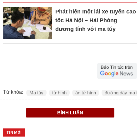
Phát hiện một lái xe tuyến cao
tốc Hà Nội – Hải Phòng
dương tính với ma túy
Từ khóa:
Ma túy
tử hình
án tử hình
đường dây ma t
BÌNH LUẬN
TIN MỚI