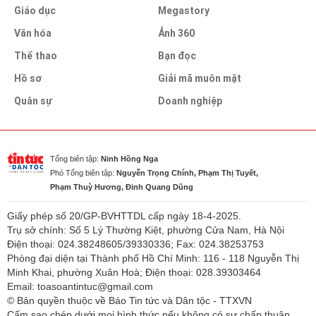
Giáo dục
Megastory
Văn hóa
Ảnh 360
Thể thao
Bạn đọc
Hồ sơ
Giải mã muôn mặt
Quân sự
Doanh nghiệp
Tổng biên tập:
Ninh Hồng Nga
Phó Tổng biên tập:
Nguyễn Trọng Chính, Phạm Thị Tuyết,
Phạm Thuỳ Hương, Đinh Quang Dũng
Giấy phép số 20/GP-BVHTTDL cấp ngày 18-4-2025.
Trụ sở chính: Số 5 Lý Thường Kiệt, phường Cửa Nam, Hà Nội
Điện thoại: 024.38248605/39330336; Fax: 024.38253753
Phòng đại diện tại Thành phố Hồ Chí Minh: 116 - 118 Nguyễn Thị
Minh Khai, phường Xuân Hoà; Điện thoại: 028.39303464
Email: toasoantintuc@gmail.com
© Bản quyền thuộc về Báo Tin tức và Dân tộc - TTXVN
Cấm sao chép dưới mọi hình thức nếu không có sự chấp thuận