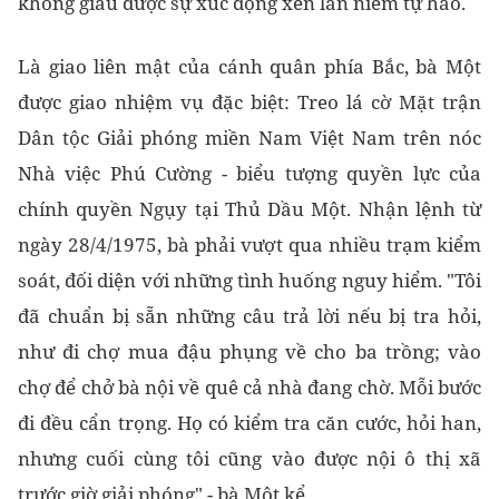
không giấu được sự xúc động xen lẫn niềm tự hào.
Là giao liên mật của cánh quân phía Bắc, bà Một
được giao nhiệm vụ đặc biệt: Treo lá cờ Mặt trận
Dân tộc Giải phóng miền Nam Việt Nam trên nóc
Nhà việc Phú Cường - biểu tượng quyền lực của
chính quyền Ngụy tại Thủ Dầu Một. Nhận lệnh từ
ngày 28/4/1975, bà phải vượt qua nhiều trạm kiểm
soát, đối diện với những tình huống nguy hiểm. "Tôi
đã chuẩn bị sẵn những câu trả lời nếu bị tra hỏi,
như đi chợ mua đậu phụng về cho ba trồng; vào
chợ để chở bà nội về quê cả nhà đang chờ. Mỗi bước
đi đều cẩn trọng. Họ có kiểm tra căn cước, hỏi han,
nhưng cuối cùng tôi cũng vào được nội ô thị xã
trước giờ giải phóng" - bà Một kể.