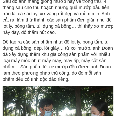
Sau đó anh mang giống mướp này về trồng thử, 4
tháng sau cho thu hoạch những quả mướp đầu tiên
trái dài cả sải tay, xơ vàng rất đẹp và mềm mịn. Anh
cắt ra, làm thử thành các sản phẩm đơn giản như đế
lót ly, bông tắm, túi đựng xà bông… thì thấy xơ mướp
này dày, độ thấm hút cao.
Để tạo ra các sản phẩm như: đế lót ly, bông tắm, túi
đựng xà bông, dép, lót giày… từ xơ mướp, anh Đoàn
đã xây dựng thêm khu gia công sản phẩm với nhiều
loại máy móc như: máy may, máy ép, máy cắt sản
phẩm… Sản phẩm từ xơ mướp đều được anh Đoàn
làm theo phương pháp thủ công, do đó mỗi sản
phẩm đều có tính độc đáo riêng.