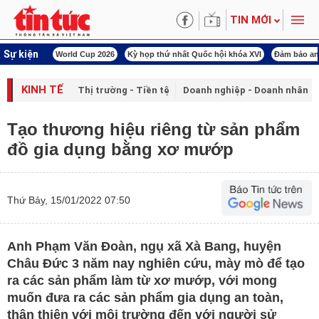
TIN MỚI
Sự kiện
àn Việt Nam
World Cup 2026
Kỳ họp thứ nhất Quốc hội khóa XVI
Đảm bảo an
KINH TẾ
Thị trường - Tiền tệ
Doanh nghiệp - Doanh nhân
Tạo thương hiệu riêng từ sản phẩm
đồ gia dụng bằng xơ mướp
Thứ Bảy, 15/01/2022 07:50
Anh Phạm Văn Đoàn, ngụ xã Xà Bang, huyện
Châu Đức 3 năm nay nghiên cứu, mày mò để tạo
ra các sản phẩm làm từ xơ mướp, với mong
muốn đưa ra các sản phẩm gia dụng an toàn,
thân thiện với môi trường đến với người sử