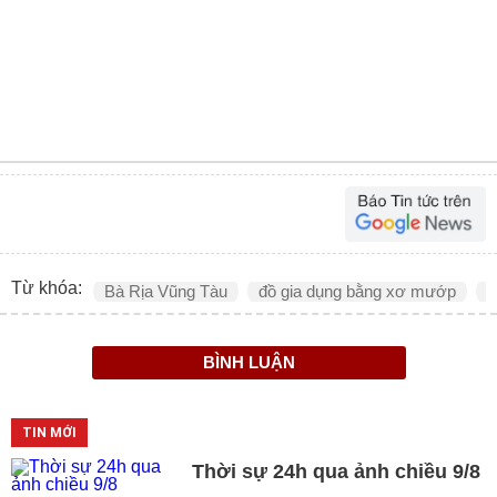
Từ khóa:
Bà Rịa Vũng Tàu
đồ gia dụng bằng xơ mướp
x
BÌNH LUẬN
TIN MỚI
Thời sự 24h qua ảnh chiều 9/8