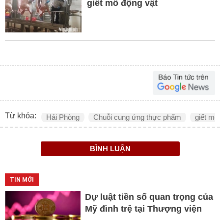
giết mổ động vật
Từ khóa:
Hải Phòng
Chuỗi cung ứng thực phẩm
giết mổ
BÌNH LUẬN
TIN MỚI
Dự luật tiền số quan trọng của
Mỹ đình trệ tại Thượng viện