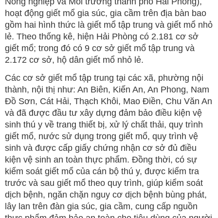
Nông nghiệp và Môi trường thành phố Hải Phòng),
hoạt động giết mổ gia súc, gia cầm trên địa bàn bao
gồm hai hình thức là giết mổ tập trung và giết mổ nhỏ
lẻ. Theo thống kê, hiện Hải Phòng có 2.181 cơ sở
giết mổ; trong đó có 9 cơ sở giết mổ tập trung và
2.172 cơ sở, hộ dân giết mổ nhỏ lẻ.
Các cơ sở giết mổ tập trung tại các xã, phường nội
thành, nội thị như: An Biên, Kiến An, An Phong, Nam
Đồ Sơn, Cát Hải, Thạch Khôi, Mao Điền, Chu Văn An
và đã được đầu tư xây dựng đảm bảo điều kiện vệ
sinh thú y về trang thiết bị, xử lý chất thải, quy trình
giết mổ, nước sử dụng trong giết mổ, quy trình vệ
sinh và được cấp giấy chứng nhận cơ sở đủ điều
kiện vệ sinh an toàn thực phẩm. Đồng thời, có sự
kiểm soát giết mổ của cán bộ thú y, được kiểm tra
trước và sau giết mổ theo quy trình, giúp kiểm soát
dịch bệnh, ngăn chặn nguy cơ dịch bệnh bùng phát,
lây lan trên đàn gia súc, gia cầm, cung cấp nguồn