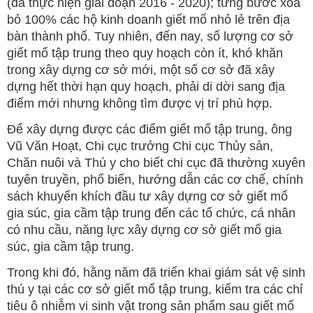
(đã thực hiện giai đoạn 2016 - 2020); từng bước xóa
bỏ 100% các hộ kinh doanh giết mổ nhỏ lẻ trên địa
bàn thành phố. Tuy nhiên, đến nay, số lượng cơ sở
giết mổ tập trung theo quy hoạch còn ít, khó khăn
trong xây dựng cơ sở mới, một số cơ sở đã xây
dựng hết thời hạn quy hoạch, phải di dời sang địa
điểm mới nhưng không tìm được vị trí phù hợp.
Để xây dựng được các điểm giết mổ tập trung, ông
Vũ Văn Hoạt, Chi cục trưởng Chi cục Thủy sản,
Chăn nuôi và Thú y cho biết chi cục đã thường xuyên
tuyên truyền, phổ biến, hướng dẫn các cơ chế, chính
sách khuyến khích đầu tư xây dựng cơ sở giết mổ
gia súc, gia cầm tập trung đến các tổ chức, cá nhân
có nhu cầu, năng lực xây dựng cơ sở giết mổ gia
súc, gia cầm tập trung.
Trong khi đó, hằng năm đã triển khai giám sát vệ sinh
thú y tại các cơ sở giết mổ tập trung, kiểm tra các chỉ
tiêu ô nhiễm vi sinh vật trong sản phẩm sau giết mổ