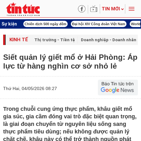
TIN MỚI
Sự kiện
00 ngày đêm
Đại hội XIV Công đoàn Việt Nam
World Cup 2026
Kỳ họp thứ nhấ
KINH TẾ
Thị trường - Tiền tệ
Doanh nghiệp - Doanh nhân
Siết quản lý giết mổ ở Hải Phòng: Áp
lực từ hàng nghìn cơ sở nhỏ lẻ
Thứ Hai, 04/05/2026 08:27
Trong chuỗi cung ứng thực phẩm, khâu giết mổ
gia súc, gia cầm đóng vai trò đặc biệt quan trọng,
là giai đoạn chuyển từ nguyên liệu sống sang
thực phẩm tiêu dùng; nếu không được quản lý
chặt chẽ, khâu này có thể trở thành nguồn phát