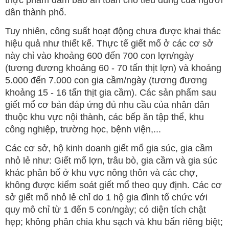
thực phẩm đảm bảo an toàn cho tiêu dùng của người
dân thành phố.
Tuy nhiên, công suất hoạt động chưa được khai thác
hiệu quả như thiết kế. Thực tế giết mổ ở các cơ sở
này chỉ vào khoảng 600 đến 700 con lợn/ngày
(tương đương khoảng 60 - 70 tấn thịt lợn) và khoảng
5.000 đến 7.000 con gia cầm/ngày (tương đương
khoảng 15 - 16 tấn thịt gia cầm). Các sản phẩm sau
giết mổ cơ bản đáp ứng đủ nhu cầu của nhân dân
thuộc khu vực nội thành, các bếp ăn tập thể, khu
công nghiệp, trường học, bệnh viện,...
Các cơ sở, hộ kinh doanh giết mổ gia súc, gia cầm
nhỏ lẻ như: Giết mổ lợn, trâu bò, gia cầm và gia súc
khác phân bố ở khu vực nông thôn và các chợ,
không được kiểm soát giết mổ theo quy định. Các cơ
sở giết mổ nhỏ lẻ chỉ do 1 hộ gia đình tổ chức với
quy mô chỉ từ 1 đến 5 con/ngày; có diện tích chật
hẹp; không phân chia khu sạch và khu bẩn riêng biệt;