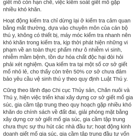
giết mổ còn hạn chế, việc kiểm soát giết mổ gặp
nhiều khó khăn.
Hoạt động kiểm tra chỉ dừng lại ở kiểm tra cảm quan
bằng mắt thường, dựa vào chuyên môn của cán bộ
thú y, không có thiết bị, máy móc kiểm tra nhanh nên
khó khăn trong kiểm tra, kịp thời phát hiện những vi
phạm về an toàn thực phẩm như ô nhiễm vi sinh,
nhiễm mầm bệnh, tồn dư hóa chất độc hại đòi hỏi
phải xét nghiệm. Qua kiểm tra tại một số cơ sở giết
mổ nhỏ lẻ, cho thấy còn trên 50% cơ sở chưa đảm
bảo yêu cầu vệ sinh thú y theo quy định Luật Thú y.
Cũng theo lãnh đạo Chi cục Thủy sản, Chăn nuôi và
Thú y, hiện việc triển khai xây dựng cơ sở giết mổ gia
súc, gia cầm tập trung theo quy hoạch gặp nhiều khó
khăn do chính sách về đất đai, giải phóng mặt bằng
xây dựng cơ sở giết mổ gia súc, gia cầm tập trung
chưa thực sự thu hút các nhà đầu tư; hoạt động kinh
doanh giết mổ gia súc, gia cầm tập trung đầu tư vốn