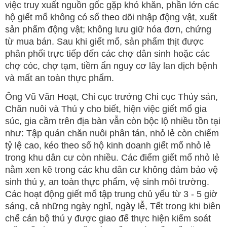
việc truy xuất nguồn gốc gặp khó khăn, phần lớn các
hộ giết mổ không có sổ theo dõi nhập động vật, xuất
sản phẩm động vật; không lưu giữ hóa đơn, chứng
từ mua bán. Sau khi giết mổ, sản phẩm thịt được
phân phối trực tiếp đến các chợ dân sinh hoặc các
chợ cóc, chợ tạm, tiềm ẩn nguy cơ lây lan dịch bệnh
và mất an toàn thực phẩm.
Ông Vũ Văn Hoạt, Chi cục trưởng Chi cục Thủy sản,
Chăn nuôi và Thú y cho biết, hiện việc giết mổ gia
súc, gia cầm trên địa bàn vẫn còn bộc lộ nhiều tồn tại
như: Tập quán chăn nuôi phân tán, nhỏ lẻ còn chiếm
tỷ lệ cao, kéo theo số hộ kinh doanh giết mổ nhỏ lẻ
trong khu dân cư còn nhiều. Các điểm giết mổ nhỏ lẻ
nằm xen kẽ trong các khu dân cư không đảm bảo vệ
sinh thú y, an toàn thực phẩm, vệ sinh môi trường.
Các hoạt động giết mổ tập trung chủ yếu từ 3 - 5 giờ
sáng, cả những ngày nghỉ, ngày lễ, Tết trong khi biên
chế cán bộ thú y được giao để thực hiện kiểm soát