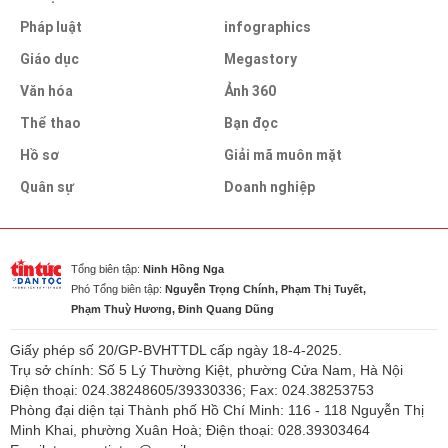
Pháp luật
infographics
Giáo dục
Megastory
Văn hóa
Ảnh 360
Thể thao
Bạn đọc
Hồ sơ
Giải mã muôn mặt
Quân sự
Doanh nghiệp
Tổng biên tập:
Ninh Hồng Nga
Phó Tổng biên tập:
Nguyễn Trọng Chính, Phạm Thị Tuyết,
Phạm Thuỳ Hương, Đinh Quang Dũng
Giấy phép số 20/GP-BVHTTDL cấp ngày 18-4-2025.
Trụ sở chính: Số 5 Lý Thường Kiệt, phường Cửa Nam, Hà Nội
Điện thoại: 024.38248605/39330336; Fax: 024.38253753
Phòng đại diện tại Thành phố Hồ Chí Minh: 116 - 118 Nguyễn Thị
Minh Khai, phường Xuân Hoà; Điện thoại: 028.39303464