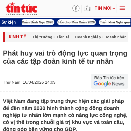
TIN MỚI
Sự kiện
uân Bính Ngọ 2026
Hội chợ Mùa Xuân 2026
Triển khai Nghị quyết Đại hội XIV
KINH TẾ
Thị trường - Tiền tệ
Doanh nghiệp - Doanh nhân
Phát huy vai trò động lực quan trọng
của các tập đoàn kinh tế tư nhân
Thứ Năm, 16/04/2026 14:09
Việt Nam đang tập trung thực hiện các giải pháp
để đến năm 2030 hình thành cộng đồng doanh
nghiệp tư nhân lớn mạnh có năng lực công nghệ,
có vị thế trong chuỗi giá trị khu vực và toàn cầu,
đóng góp bền vững cho GDP.