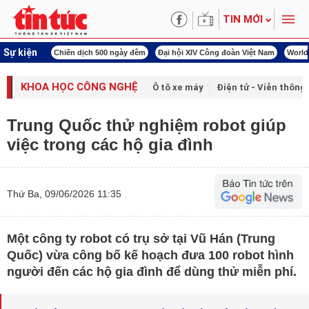
TIN MỚI
Sự kiện
 cách mạng
Chiến dịch 500 ngày đêm
Đại hội XIV Công đoàn Việt Nam
World 
KHOA HỌC CÔNG NGHỆ
Ô tô xe máy
Điện tử - Viễn thông
Trung Quốc thử nghiệm robot giúp
việc trong các hộ gia đình
Thứ Ba, 09/06/2026 11:35
Một công ty robot có trụ sở tại Vũ Hán (Trung
Quốc) vừa công bố kế hoạch đưa 100 robot hình
người đến các hộ gia đình để dùng thử miễn phí.