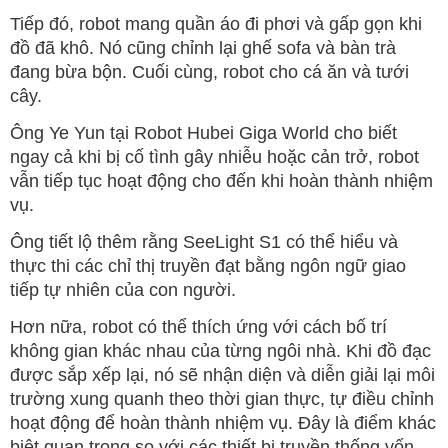
Tiếp đó, robot mang quần áo đi phơi và gấp gọn khi
đồ đã khô. Nó cũng chỉnh lại ghế sofa và bàn trà
đang bừa bộn. Cuối cùng, robot cho cá ăn và tưới
cây.
Ông Ye Yun tại Robot Hubei Giga World cho biết
ngay cả khi bị cố tình gây nhiễu hoặc cản trở, robot
vẫn tiếp tục hoạt động cho đến khi hoàn thành nhiệm
vụ.
Ông tiết lộ thêm rằng SeeLight S1 có thể hiểu và
thực thi các chỉ thị truyền đạt bằng ngôn ngữ giao
tiếp tự nhiên của con người.
Hơn nữa, robot có thể thích ứng với cách bố trí
không gian khác nhau của từng ngôi nhà. Khi đồ đạc
được sắp xếp lại, nó sẽ nhận diện và diễn giải lại môi
trường xung quanh theo thời gian thực, tự điều chỉnh
hoạt động để hoàn thành nhiệm vụ. Đây là điểm khác
biệt quan trọng so với các thiết bị truyền thống vốn