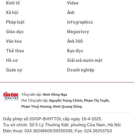
Kinh tế
Video
Xã hội
Ảnh
Pháp luật
infographics
Giáo dục
Megastory
Văn hóa
Ảnh 360
Thể thao
Bạn đọc
Hồ sơ
Giải mã muôn mặt
Quân sự
Doanh nghiệp
Tổng biên tập:
Ninh Hồng Nga
Phó Tổng biên tập:
Nguyễn Trọng Chính, Phạm Thị Tuyết,
Phạm Thuỳ Hương, Đinh Quang Dũng
Giấy phép số 20/GP-BVHTTDL cấp ngày 18-4-2025.
Trụ sở chính: Số 5 Lý Thường Kiệt, phường Cửa Nam, Hà Nội
Điện thoại: 024.38248605/39330336; Fax: 024.38253753